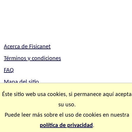
Acerca de Fisicanet
Términos y condiciones
FAQ
Mapa del sitio
Contacto
Éste sitio web usa cookies, si permanece aquí acepta
su uso.
Copyright © 2.000-2.028 Fisicanet ® Todos los
Puede leer más sobre el uso de cookies en nuestra
derechos reservados
política de privacidad
.