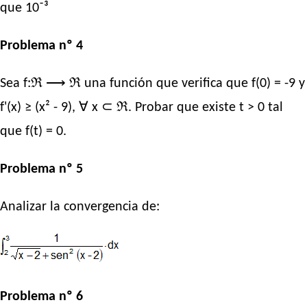
que 10⁻³
Problema nº 4
Sea f:ℜ ⟶ ℜ una función que verifica que f(0) = -9 y
f'(x) ≥ (x² - 9), ∀ x ⊂ ℜ. Probar que existe t > 0 tal
que f(t) = 0.
Problema nº 5
Analizar la convergencia de:
Problema nº 6