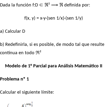
Dada la función f:D ⊂ ℜ² ⟶ ℜ definida por:
f(x, y) = x·y·(sen 1/x)·(sen 1/y)
a) Calcular D
b) Redefinirla, si es posible, de modo tal que resulte
contínua en todo ℜ²
Modelo de 1° Parcial para Análisis Matemático II
Problema nº 1
Calcular el siguiente límite: