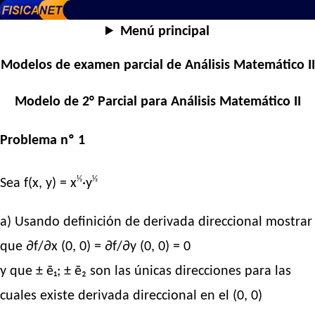
Menú principal
Modelos de examen parcial de Análisis Matemático II
Modelo de 2° Parcial para Análisis Matemático II
Problema nº 1
½
½
Sea f(x, y) = x
·y
a) Usando definición de derivada direccional mostrar
que ∂f/∂x (0, 0) = ∂f/∂y (0, 0) = 0
y que ± ē₁; ± ē₂ son las únicas direcciones para las
cuales existe derivada direccional en el (0, 0)