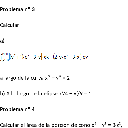
Problema nº 3
Calcular
a)
⅔
⅔
a largo de la curva x
+ y
= 2
b) A lo largo de la elipse x²/4 + y²/9 = 1
Problema nº 4
Calcular el área de la porción de cono x² + y² = 3·z²,