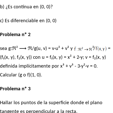
b) ¿Es contínua en (0, 0)?
c) Es diferenciable en (0, 0)
Problema nº 2
sea g:ℜ² ⟶ ℜ/g(u, v) = v·u² + v² y
²/
=
(f₁(x, y), f₂(x, y)) con u = f₁(x, y) = x² + 2·y; v = f₂(x, y)
definida implícitamente por x³ + v³ - 3·y²·v = 0.
Calcular (g o f)(1, 0).
Problema nº 3
Hallar los puntos de la superficie donde el plano
tangente es perpendicular a la recta.