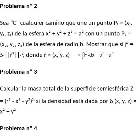
Problema nº 2
Sea "C" cualquier camino que une un punto P₁ = (x₁,
y₁, z₁) de la esfera x² + y² + z² = a² con un punto P₂ =
(x₂, y₂, z₂) de la esfera de radio b. Mostrar que si
=
5·||ř³||·ř, donde ř = (x, y, z) ⟶
Problema nº 3
Calcular la masa total de la superficie semiesférica Z
½
= (r² - x² - y²)
si la densidad está dada por δ (x, y, z) =
x² + y²
Problema nº 4