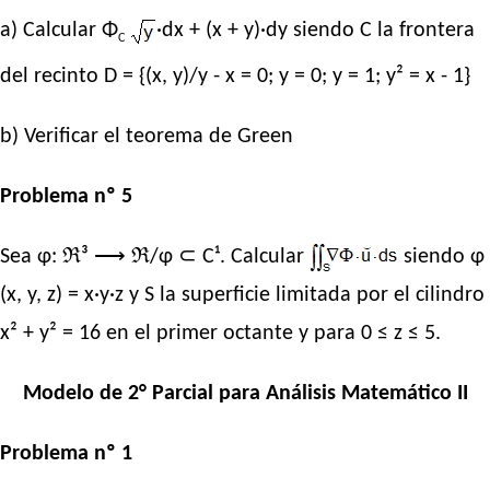
a) Calcular Φ
·dx + (x + y)·dy siendo C la frontera
C
del recinto D = {(x, y)/y - x = 0; y = 0; y = 1; y² = x - 1}
b) Verificar el teorema de Green
Problema nº 5
Sea φ: ℜ³ ⟶ ℜ/φ ⊂ C¹. Calcular
siendo φ
(x, y, z) = x·y·z y S la superficie limitada por el cilindro
x² + y² = 16 en el primer octante y para 0 ≤ z ≤ 5.
Modelo de 2° Parcial para Análisis Matemático II
Problema nº 1