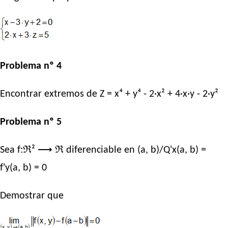
Problema nº 4
Encontrar extremos de Z = x⁴ + y⁴ - 2·x² + 4·x·y - 2·y²
Problema nº 5
Sea f:ℜ² ⟶ ℜ diferenciable en (a, b)/Q'x(a, b) =
f'y(a, b) = 0
Demostrar que