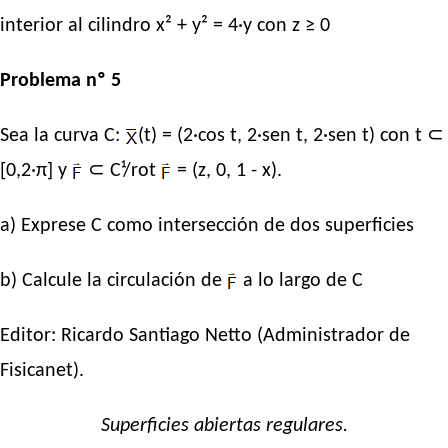
interior al cilindro x² + y² = 4·y con z ≥ 0
Problema nº 5
Sea la curva C:
(t) = (2·cos t, 2·sen t, 2·sen t) con t ⊂
[0,2·π] y
⊂ C¹/rot
= (z, 0, 1 - x).
a) Exprese C como intersección de dos superficies
b) Calcule la circulación de
a lo largo de C
Editor:
Ricardo Santiago Netto
(Administrador de
Fisicanet).
Superficies abiertas regulares.