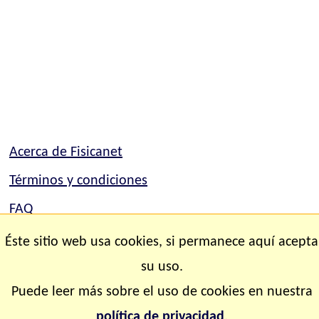
Acerca de Fisicanet
Términos y condiciones
FAQ
Mapa del sitio
Éste sitio web usa cookies, si permanece aquí acepta
Contacto
su uso.
Puede leer más sobre el uso de cookies en nuestra
Copyright © 2.000-2.028 Fisicanet ® Todos los
política de privacidad
.