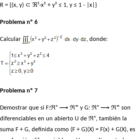
R = {(x, y) ⊂ ℜ²·x² + y² ≤ 1, y ≤ 1 - |x|}
Problema nº 6
Calcular
, donde:
Problema nº 7
Demostrar que si F:ℜⁿ ⟶ ℜᵐ y G: ℜⁿ ⟶ ℜᵐ son
diferenciables en un abierto U de ℜⁿ, también la
suma F + G, definida como (F + G)(X) = F(x) + G(X), es