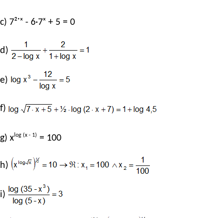
c) 7²˙ˣ - 6·7ˣ + 5 = 0
d)
e)
f)
log (x - 1)
g) x
= 100
h)
i)