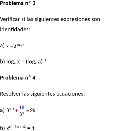
Problema nº 3
Verificar si las siguientes expresiones son
identidades:
a)
b) logₐ x = (logₓ a)⁻¹
Problema nº 4
Resolver las siguientes ecuaciones:
a)
x² - 7·x + 12
b) x
= 1