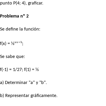
punto P(4; 4), graficar.
Problema nº 2
Se define la función:
a·x + b
f(x) = ⅓
;
Se sabe que:
f(-1) = 1/27; f(1) = ⅓
a) Determinar "a" y "b".
b) Representar gráficamente.