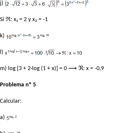
j)
Si ℜ: x₁ = 2 y x₂ = -1
k)
l)
m) log [3 + 2·log (1 + x)] = 0 ⟶ ℜ: x = -0,9
Problema nº 5
Calcular:
a)