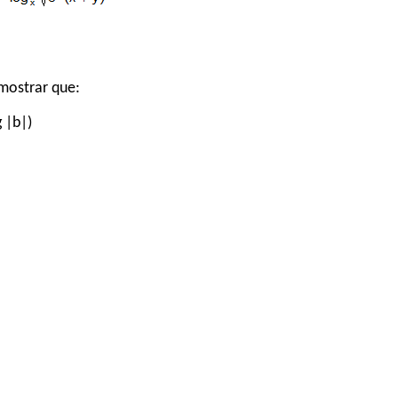
emostrar que:
g |b|)