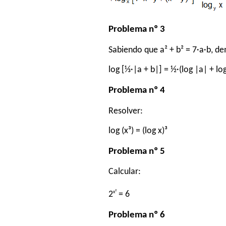
Problema nº 3
Sabiendo que a² + b² = 7·a·b, d
log [⅓·|a + b|] = ½·(log |a| + lo
Problema nº 4
Resolver:
log (x³) = (log x)³
Problema nº 5
Calcular:
x²
2
= 6
Problema nº 6