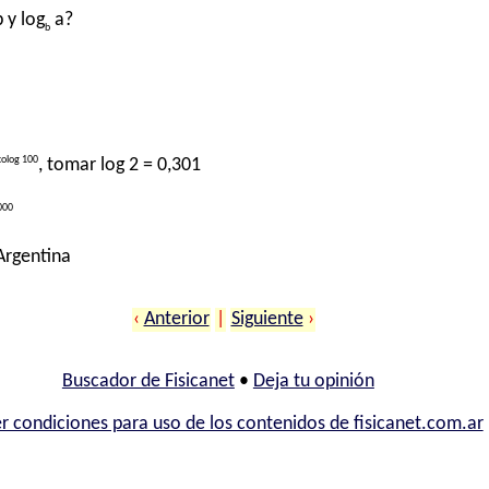
 y log
a?
b
colog 100
, tomar log 2 = 0,301
000
 Argentina
‹
Anterior
|
Siguiente
›
Buscador de Fisicanet
•
Deja tu opinión
r condiciones para uso de los contenidos de fisicanet.com.ar