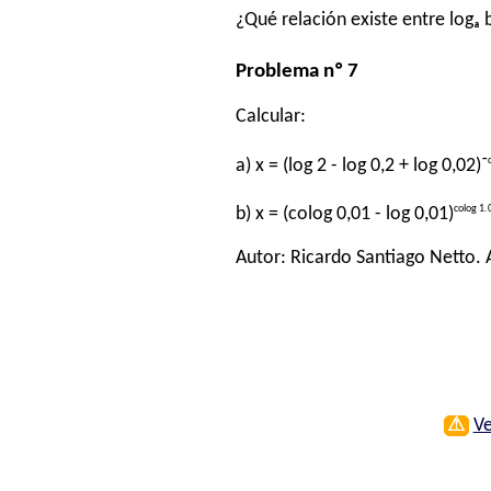
¿Qué relación existe entre logₐ b
Problema nº 7
Calcular:
a) x = (log 2 - log 0,2 + log 0,02)⁻
colog 1.
b) x = (colog 0,01 - log 0,01)
Autor:
Ricardo Santiago Netto
.
⚠
Ve