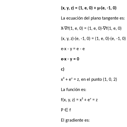
(x, y, z) = (1, e, 0) + μ·(e, -1, 0)
La ecuación del plano tangente es:
X·∇f(1, e, 0) = (1, e, 0)·∇f(1, e, 0)
(x, y, z)·(e, -1, 0) = (1, e, 0)·(e, -1, 0)
e·x - y = e - e
e·x - y = 0
c)
x² + eʸ = z, en el punto (1, 0, 2)
La función es:
f(x, y, z) = x² + eʸ = z
P ∈ f
El gradiente es: