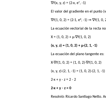
∇f(x, y, z) = (2·x, eʸ, -1)
El valor del gradiente en el punto (v
∇f(1, 0, 2) = (2·1, e°, -1) ⇒ ∇f(1, 0, 2
La ecuación vectorial de la recta n
X = (1, 0, 2) + μ·∇f(1, 0, 2)
(x, y, z) = (1, 0, 2) + μ·(2, 1, -1)
La ecuación del plano tangente es:
X·∇f(1, 0, 2) = (1, 0, 2)·∇f(1, 0, 2)
(x, y, z)·(2, 1, -1) = (1, 0, 2)·(2, 1, -1)
2·x + y - z = 2 - 2
2·x + y - z = 0
Resolvió:
Ricardo Santiago Netto
. A