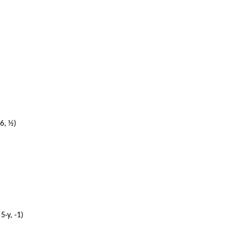
/6, ½)
 5·y, -1)