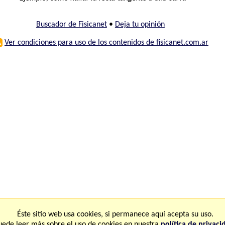
Buscador de Fisicanet
•
Deja tu opinión
⚠
Ver condiciones para uso de los contenidos de fisicanet.com.ar
ones
FAQ
M
Éste sitio web usa cookies, si permanece aquí acepta su uso.
uede leer más sobre el uso de cookies en nuestra
política de privaci