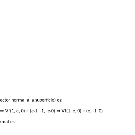
ector normal a la superficie) es:
 ⇒ ∇f(1, e, 0) = (e·1, -1, -e·0) ⇒ ∇f(1, e, 0) = (e, -1, 0)
ormal es: