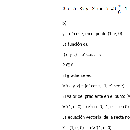
b)
y = eˣ·cos z, en el punto (1, e, 0)
La función es:
f(x, y, z) = eˣ·cos z - y
P ∈ f
El gradiente es:
∇f(x, y, z) = (eˣ·cos z, -1, eˣ-sen z)
El valor del gradiente en el punto (v
∇f(1, e, 0) = (e¹·cos 0, -1, e¹ - sen 0)
La ecuación vectorial de la recta n
X = (1, e, 0) + μ·∇f(1, e, 0)