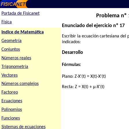
Portada de Fisicanet
Problema nº 1
Física
Enunciado del ejercicio nº 17
Indice de Matemática
Escribir la ecuación cartesiana del 
Geometría
indicados:
Conjuntos
Desarrollo
Números reales
Fórmulas:
Trigonometría
Vectores
Plano:
Z·X'(t) = X(t)·X'(t)
Números complejos
Recta:
Z = X(t) + μ·X'(t)
Factoreo
Ecuaciones
Polinomios
Funciones
Sistemas de ecuaciones