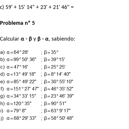
c) 59' + 15' 14" + 23' + 21' 46" =
Problema nº 5
Calcular
α - β
y
β - α
, sabiendo: