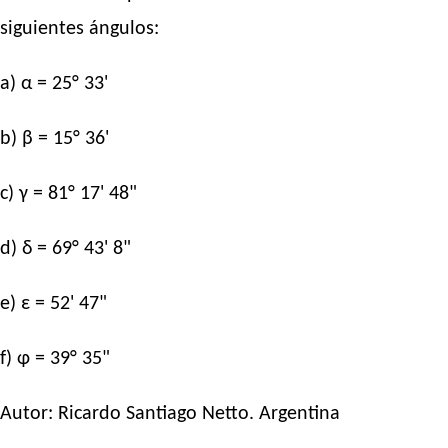
siguientes ángulos:
a) α = 25° 33'
b) β = 15° 36'
c) γ = 81° 17' 48"
d) δ = 69° 43' 8"
e) ε = 52' 47"
f) φ = 39° 35"
Autor:
Ricardo Santiago Netto
. Argentina