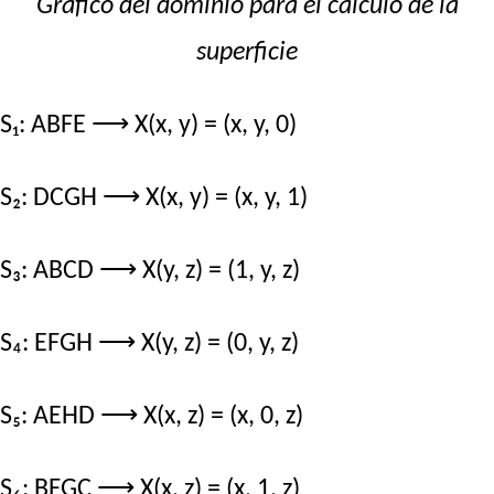
Gráfico del dominio para el cálculo de la
superficie
S₁: ABFE ⟶ X(x, y) = (x, y, 0)
S₂: DCGH ⟶ X(x, y) = (x, y, 1)
S₃: ABCD ⟶ X(y, z) = (1, y, z)
S₄: EFGH ⟶ X(y, z) = (0, y, z)
S₅: AEHD ⟶ X(x, z) = (x, 0, z)
S₆: BFGC ⟶ X(x, z) = (x, 1, z)