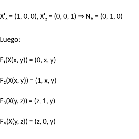
X'ₓ = (1, 0, 0), X'
= (0, 0, 1) ⇒ N₆ = (0, 1, 0)
z
Luego:
F₁(X(x, y)) = (0, x, y)
F₂(X(x, y)) = (1, x, y)
F₃(X(y, z)) = (z, 1, y)
F₄(X(y, z)) = (z, 0, y)