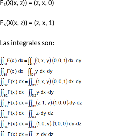
F₅(X(x, z)) = (z, x, 0)
F₆(X(x, z)) = (z, x, 1)
Las integrales son: