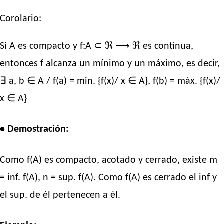
Corolario:
Si A es compacto y f:A ⊂ ℜ ⟶ ℜ es contínua,
entonces f alcanza un mínimo y un máximo, es decir,
∃ a, b ∈ A / f(a) = min. {f(x)/ x ∈ A}, f(b) = máx. {f(x)/
x ∈ A}
• Demostración:
Como f(A) es compacto, acotado y cerrado, existe m
= inf. f(A), n = sup. f(A). Como f(A) es cerrado el inf y
el sup. de él pertenecen a él.