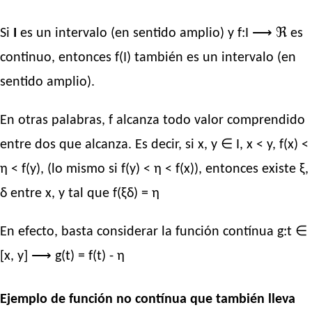
Si
I
es un intervalo (en sentido amplio) y f:I ⟶ ℜ es
continuo, entonces f(I) también es un intervalo (en
sentido amplio).
En otras palabras, f alcanza todo valor comprendido
entre dos que alcanza. Es decir, si x, y ∈ I, x < y, f(x) <
η < f(y), (lo mismo si f(y) < η < f(x)), entonces existe ξ,
δ entre x, y tal que f(ξδ) = η
En efecto, basta considerar la función contínua g:t ∈
[x, y] ⟶ g(t) = f(t) - η
Ejemplo de función no contínua que también lleva