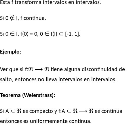
Esta f transforma intervalos en intervalos.
Si 0 ∉ I, f contínua.
Si 0 ∈ I, f(0) = 0, 0 ∈ f(I) ⊂ [-1, 1].
Ejemplo:
Ver que si f:ℜ ⟶ ℜ tiene alguna discontinuidad de
salto, entonces no lleva intervalos en intervalos.
Teorema (Weierstrass):
Si A ⊂ ℜ es compacto y f:A ⊂ ℜ ⟶ ℜ es contínua
entonces es uniformemente contínua.