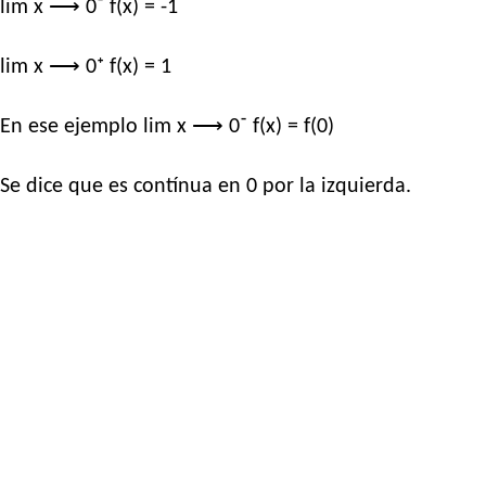
lim x ⟶ 0⁻ f(x) = -1
lim x ⟶ 0⁺ f(x) = 1
En ese ejemplo lim x ⟶ 0⁻ f(x) = f(0)
Se dice que es contínua en 0 por la izquierda.