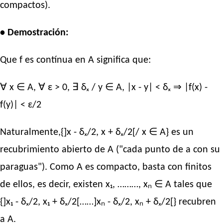
compactos).
• Demostración:
Que f es contínua en A significa que:
∀ x ∈ A, ∀ ε > 0, ∃ δₓ / y ∈ A, |x - y| < δₓ ⇒ |f(x) -
f(y)| < ε/2
Naturalmente,{]x - δₓ/2, x + δₓ/2[/ x ∈ A} es un
recubrimiento abierto de A ("cada punto de a con su
paraguas"). Como A es compacto, basta con finitos
de ellos, es decir, existen x₁, ………, xₙ ∈ A tales que
{]x₁ - δₓ/2, x₁ + δₓ/2[……]xₙ - δₓ/2, xₙ + δₓ/2[} recubren
a A.