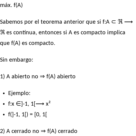
máx. f(A)
Sabemos por el teorema anterior que si f:A ⊂ ℜ ⟶
ℜ es contínua, entonces si A es compacto implica
que f(A) es compacto.
Sin embargo:
1) A abierto no ⇒ f(A) abierto
Ejemplo:
f:x ∈]-1, 1[⟶ x²
f(]-1, 1[) = [0, 1[
2) A cerrado no ⇒ f(A) cerrado