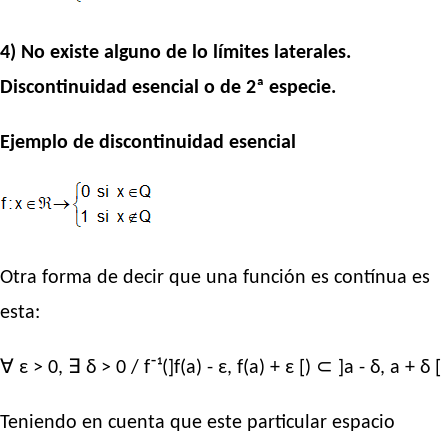
4) No existe alguno de lo límites laterales.
Discontinuidad esencial o de 2ª especie.
Ejemplo de discontinuidad esencial
Otra forma de decir que una función es contínua es
esta:
∀ ε > 0, ∃ δ > 0 / f⁻¹(]f(a) - ε, f(a) + ε [) ⊂ ]a - δ, a + δ [
Teniendo en cuenta que este particular espacio