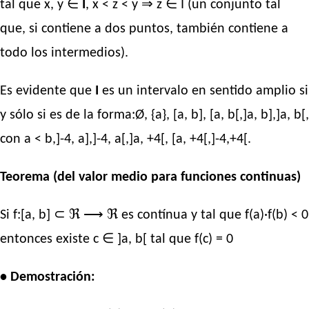
tal que x, y ∈
I
, x < z < y ⇒ z ∈ I (un conjunto tal
que, si contiene a dos puntos, también contiene a
todo los intermedios).
Es evidente que
I
es un intervalo en sentido amplio si
y sólo si es de la forma:Ø, {a}, [a, b], [a, b[,]a, b],]a, b[,
con a < b,]-4, a],]-4, a[,]a, +4[, [a, +4[,]-4,+4[.
Teorema (del valor medio para funciones continuas)
Si f:[a, b] ⊂ ℜ ⟶ ℜ es contínua y tal que f(a)·f(b) < 0
entonces existe c ∈ ]a, b[ tal que f(c) = 0
• Demostración: