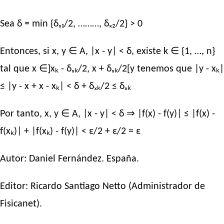
Sea δ = min {δₓ₁/2, ………, δₓ₂/2} > 0
Entonces, si x, y ∈ A, |x - y| < δ, existe k ∈ {1, …, n}
tal que x ∈]xₖ - δₓₖ/2, x + δₓₖ/2[y tenemos que |y - xₖ|
≤ |y - x + x - xₖ| < δ + δₓₖ/2 ≤ δₓₖ
Por tanto, x, y ∈ A, |x - y| < δ ⇒ |f(x) - f(y)| ≤ |f(x) -
f(xₖ)| + |f(xₖ) - f(y)| < ε/2 + ε/2 = ε
Autor:
Daniel Fernández
. España.
Editor:
Ricardo Santiago Netto
(Administrador de
Fisicanet).