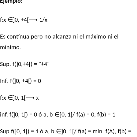
Ejemplo:
f:x ∈]0, +4[⟶ 1/x
Es contínua pero no alcanza ni el máximo ni el
mínimo.
Sup. f(]0,+4[) = "+4"
Inf. F(]0, +4[) = 0
f:x ∈]0, 1[⟶ x
inf. f(]0, 1[) = 0 ó a, b ∈]0, 1[/ f(a) = 0, f(b) = 1
Sup f(]0, 1[) = 1 ó a, b ∈]0, 1[/ f(a) = min. f(A), f(b) =