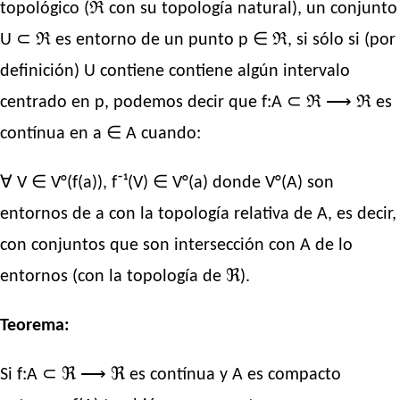
topológico (ℜ con su topología natural), un conjunto
U ⊂ ℜ es entorno de un punto p ∈ ℜ, si sólo si (por
definición) U contiene contiene algún intervalo
centrado en p, podemos decir que f:A ⊂ ℜ ⟶ ℜ es
contínua en a ∈ A cuando:
∀ V ∈ V°(f(a)), f⁻¹(V) ∈ V°(a) donde V°(A) son
entornos de a con la topología relativa de A, es decir,
con conjuntos que son intersección con A de lo
entornos (con la topología de ℜ).
Teorema:
Si f:A ⊂ ℜ ⟶ ℜ es contínua y A es compacto