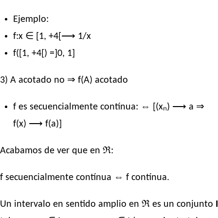
Ejemplo:
f:x ∈ [1, +4[⟶ 1/x
f([1, +4[) =]0, 1]
3) A acotado no ⇒ f(A) acotado
f es secuencialmente contínua: ⇔ [(xₙ) ⟶ a ⇒
f(x) ⟶ f(a)]
Acabamos de ver que en ℜ:
f secuencialmente contínua ⇔ f contínua.
Un intervalo en sentido amplio en ℜ es un conjunto
I