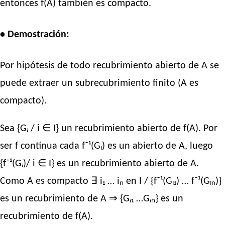
entonces f(A) también es compacto.
• Demostración:
Por hipótesis de todo recubrimiento abierto de A se
puede extraer un subrecubrimiento finito (A es
compacto).
Sea {Gᵢ / i ∈ I} un recubrimiento abierto de f(A). Por
ser f contínua cada f⁻¹(Gᵢ) es un abierto de A, luego
{f⁻¹(Gᵢ)/ i ∈ I} es un recubrimiento abierto de A.
Como A es compacto ∃ i₁ … iₙ en I / {f⁻¹(Gᵢ₁) … f⁻¹(Gᵢₙ)}
es un recubrimiento de A ⇒ {Gᵢ₁ …Gᵢₙ} es un
recubrimiento de f(A).