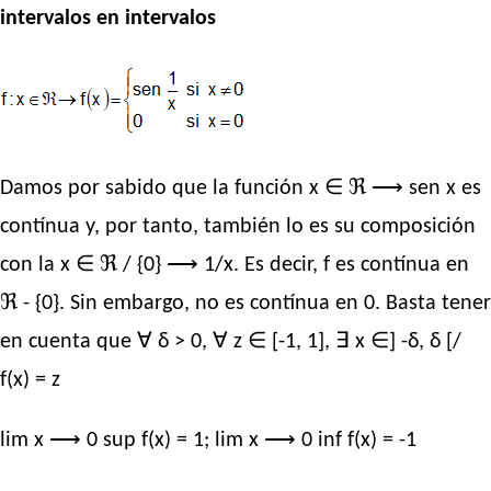
intervalos en intervalos
Damos por sabido que la función x ∈ ℜ ⟶ sen x es
contínua y, por tanto, también lo es su composición
con la x ∈ ℜ / {0} ⟶ 1/x. Es decir, f es contínua en
ℜ - {0}. Sin embargo, no es contínua en 0. Basta tener
en cuenta que ∀ δ > 0, ∀ z ∈ [-1, 1], ∃ x ∈] -δ, δ [/
f(x) = z
lim x ⟶ 0 sup f(x) = 1; lim x ⟶ 0 inf f(x) = -1