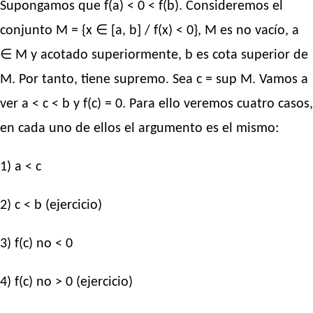
Supongamos que f(a) < 0 < f(b). Consideremos el
conjunto M = {x ∈ [a, b] / f(x) < 0}, M es no vacío, a
∈ M y acotado superiormente, b es cota superior de
M. Por tanto, tiene supremo. Sea c = sup M. Vamos a
ver a < c < b y f(c) = 0. Para ello veremos cuatro casos,
en cada uno de ellos el argumento es el mismo:
1) a < c
2) c < b (ejercicio)
3) f(c) no < 0
4) f(c) no > 0 (ejercicio)