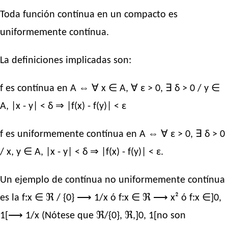
Toda función contínua en un compacto es
uniformemente contínua.
La definiciones implicadas son:
f es contínua en A ⇔ ∀ x ∈ A, ∀ ε > 0, ∃ δ > 0 / y ∈
A, |x - y| < δ ⇒ |f(x) - f(y)| < ε
f es uniformemente contínua en A ⇔ ∀ ε > 0, ∃ δ > 0
/ x, y ∈ A, |x - y| < δ ⇒ |f(x) - f(y)| < ε.
Un ejemplo de contínua no uniformemente contínua
es la f:x ∈ ℜ / {0} ⟶ 1/x ó f:x ∈ ℜ ⟶ x² ó f:x ∈]0,
1[⟶ 1/x (Nótese que ℜ/{0}, ℜ,]0, 1[no son