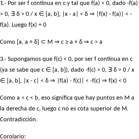
1.- Por ser f contínua en c y tal que f(a) < 0, dado -f(a)
> 0, ∃ δ > 0 / x ∈ [a, b], |x - a| < δ ⇒ |f(x) - f(a)| < -
f(a). Luego f(x) = 0
Como [a, a + δ] ⊂ M ⇒ c ≥ a + δ ⇒ c > a
3.- Supongamos que f(c) < 0, por ser f contínua en c
(ya se sabe que c ∈ [a, b]), dado -f(c) > 0, ∃ δ > 0 / x
∈ [a, b], |x - c| < δ ⇒ |f(a) - f(c)| < -f(c) ⇒ f(x) < 0
Como a < c < b, eso significa que hay puntos en M a
la derecha de c, luego c no es cota superior de M.
Contradicción.
Corolario: