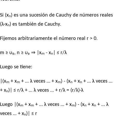
Si (xₙ) es una sucesión de Cauchy de números reales
(λ·xₙ) es también de Cauchy.
Fijemos arbitrariamente el número real r > 0.
m ≥ υ₀, n ≥ υ₀ ⇒ |xₘ - xₙ| ≤ r/λ
Luego se tiene:
|(xₘ + xₘ + … λ veces … + xₘ) - (xₙ + xₙ + … λ veces …
+ xₙ)| ≤ r/λ + … λ veces … + r/λ = (r/λ)·λ
Luego |(xₘ + xₘ + … λ veces … + xₘ) - (xₙ + xₙ + … λ
veces … + xₙ)| ≤ r