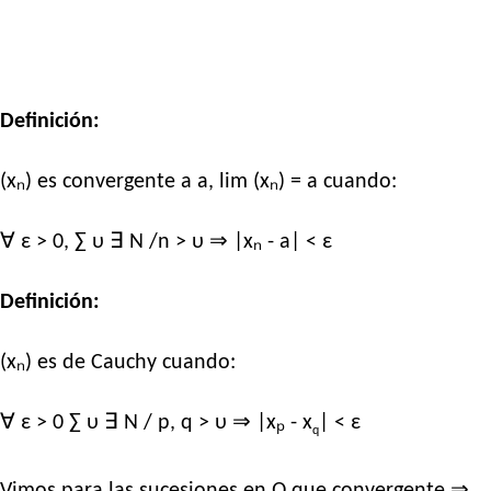
Definición:
(xₙ) es convergente a a, lim (xₙ) = a cuando:
∀ ε > 0, ∑ υ ∃ N /n > υ ⇒ |xₙ - a| < ε
Definición:
(xₙ) es de Cauchy cuando:
∀ ε > 0 ∑ υ ∃ N / p, q > υ ⇒ |xₚ - x
| < ε
q