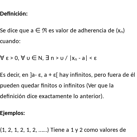
Definición:
Se dice que a ∈ ℜ es valor de adherencia de (xₙ)
cuando:
∀ ε > 0, ∀ υ ∈ N, ∃ n > υ / |xₙ - a| < ε
Es decir, en ]a- ε, a + ε[ hay infinitos, pero fuera de él
pueden quedar finitos o infinitos (Ver que la
definición dice exactamente lo anterior).
Ejemplos:
(1, 2, 1, 2, 1, 2, ……) Tiene a 1 y 2 como valores de