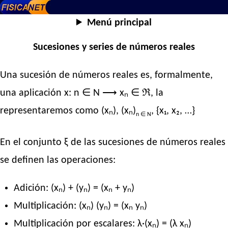
Menú principal
Sucesiones y series de números reales
Una sucesión de números reales es, formalmente,
una aplicación x: n ∈ N ⟶ xₙ ∈ ℜ, la
representaremos como (xₙ), (xₙ)
, {x₁, x₂, …}
n ∈ N
En el conjunto ξ de las sucesiones de números reales
se definen las operaciones:
Adición: (xₙ) + (yₙ) = (xₙ + yₙ)
Multiplicación: (xₙ) (yₙ) = (xₙ yₙ)
Multiplicación por escalares: λ·(xₙ) = (λ xₙ)