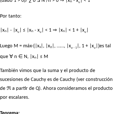
(dado 1 > 0)/ ∑ υ ∃ N /n > 0 ⇒ |xₙ - x
| < 1
υ
Por tanto:
|xₙ| - |x
| ≤ |xₙ - x
| < 1 ⇒ |xₙ| < 1 + |x
|
υ
υ
υ
Luego M = máx·{|x₁|, |x₂|, ……, |x
|, 1 + |x
|}es tal
υ - 1
υ
que ∀ n ∈ N, |xₙ| ≤ M
También vimos que la suma y el producto de
sucesiones de Cauchy es de Cauchy (ver construcción
de ℜ a partir de Q). Ahora consideramos el producto
por escalares.
Teorema: