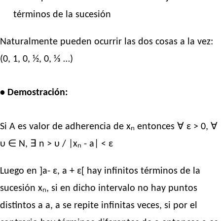
términos de la sucesión
Naturalmente pueden ocurrir las dos cosas a la vez:
(0, 1, 0, ½, 0, ⅓ …)
• Demostración:
Si A es valor de adherencia de xₙ entonces ∀ ε > 0, ∀
υ ∈ N, ∃ n > υ / |xₙ - a| < ε
Luego en ]a- ε, a + ε[ hay infinitos términos de la
sucesión xₙ, si en dicho intervalo no hay puntos
distintos a a, a se repite infinitas veces, si por el