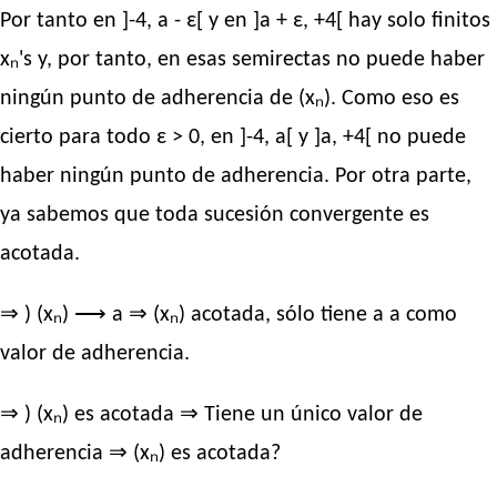
Por tanto en ]-4, a - ε[ y en ]a + ε, +4[ hay solo finitos
xₙ's y, por tanto, en esas semirectas no puede haber
ningún punto de adherencia de (xₙ). Como eso es
cierto para todo ε > 0, en ]-4, a[ y ]a, +4[ no puede
haber ningún punto de adherencia. Por otra parte,
ya sabemos que toda sucesión convergente es
acotada.
⇒ ) (xₙ) ⟶ a ⇒ (xₙ) acotada, sólo tiene a a como
valor de adherencia.
⇒ ) (xₙ) es acotada ⇒ Tiene un único valor de
adherencia ⇒ (xₙ) es acotada?