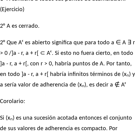
(Ejercicio)
2° A es cerrado.
2° Que Aᶜ es abierto significa que para todo a ∈ A ∃ r
> 0 /]a - r, a + r[ ⊂ Aᶜ. Si esto no fuera cierto, en todo
]a - r, a + r[, con r > 0, habría puntos de A. Por tanto,
en todo ]a - r, a + r[ habría infinitos términos de (xₙ) y
a sería valor de adherencia de (xₙ), es decir a ∉ Aᶜ
Corolario:
Si (xₙ) es una sucesión acotada entonces el conjunto
de sus valores de adherencia es compacto. Por