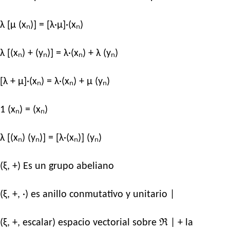
λ [μ (xₙ)] = [λ·μ]·(xₙ)
λ [(xₙ) + (yₙ)] = λ·(xₙ) + λ (yₙ)
[λ + μ]·(xₙ) = λ·(xₙ) + μ (yₙ)
1 (xₙ) = (xₙ)
λ [(xₙ) (yₙ)] = [λ·(xₙ)] (yₙ)
(ξ, +) Es un grupo abeliano
(ξ, +, ·) es anillo conmutativo y unitario |
(ξ, +, escalar) espacio vectorial sobre ℜ | + la