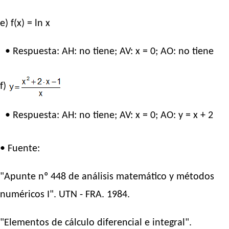
e) f(x) = ln x
• Respuesta: AH: no tiene; AV: x = 0; AO: no tiene
f)
• Respuesta: AH: no tiene; AV: x = 0; AO: y = x + 2
• Fuente:
"Apunte nº 448 de análisis matemático y métodos
numéricos I". UTN - FRA. 1984.
"Elementos de cálculo diferencial e integral".