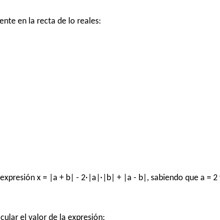
nte en la recta de lo reales:
expresión x = |a + b| - 2·|a|·|b| + |a - b|, sabiendo que a = 2 
cular el valor de la expresión: