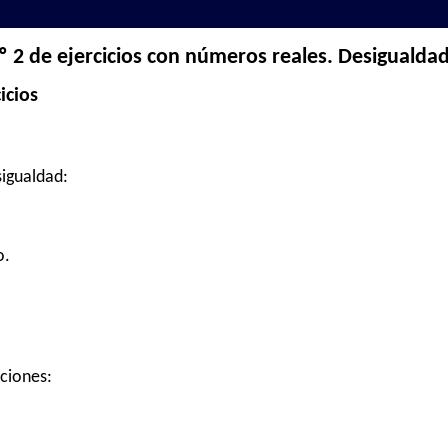
º 2 de ejercicios con números reales. Desigualda
icios
sigualdad:
o.
aciones: