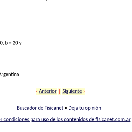
0, b = 20 y
 Argentina
‹
Anterior
|
Siguiente
›
Buscador de Fisicanet
•
Deja tu opinión
r condiciones para uso de los contenidos de fisicanet.com.ar