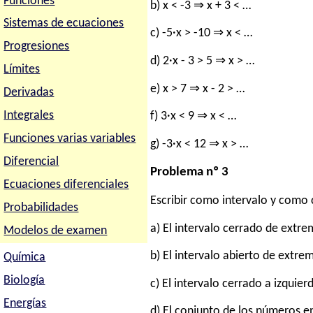
Funciones
b) x < -3 ⇒ x + 3 < …
Sistemas de ecuaciones
c) -5·x > -10 ⇒ x < …
Progresiones
d) 2·x - 3 > 5 ⇒ x > …
Límites
e) x > 7 ⇒ x - 2 > …
Derivadas
Integrales
f) 3·x < 9 ⇒ x < …
Funciones varias variables
g) -3·x < 12 ⇒ x > …
Diferencial
Problema nº 3
Ecuaciones diferenciales
Escribir como intervalo y como c
Probabilidades
a) El intervalo cerrado de extre
Modelos de examen
b) El intervalo abierto de extrem
Química
Biología
c) El intervalo cerrado a izquie
Energías
d) El conjunto de los números en