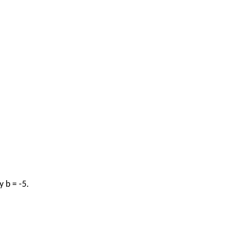
y b = -5.