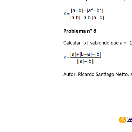
Problema nº 8
Calcular |x| sabiendo que a = -1
Autor:
Ricardo Santiago Netto
.
⚠
Ve