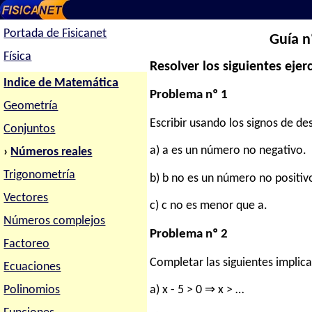
Portada de Fisicanet
Guía n
Física
Resolver los siguientes ejerc
Indice de Matemática
Problema nº 1
Geometría
Escribir usando los signos de de
Conjuntos
a) a es un número no negativo.
›
Números reales
Trigonometría
b) b no es un número no positiv
Vectores
c) c no es menor que a.
Números complejos
Problema nº 2
Factoreo
Completar las siguientes implic
Ecuaciones
Polinomios
a) x - 5 > 0 ⇒ x > …