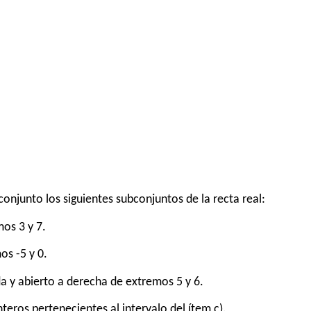
onjunto los siguientes subconjuntos de la recta real:
mos 3 y 7.
os -5 y 0.
rda y abierto a derecha de extremos 5 y 6.
teros pertenecientes al intervalo del ítem c).