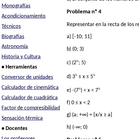
Monografías
Problema nº 4
Acondicionamiento
Representar en la recta de los r
Técnicos
Biografías
a) [-10; 11]
Astronomía
b) (0; 3)
Historia y Cultura
½
c) (2
; 5)
• Herramientas
½
½
d) 3
≤ x ≤ 5
Conversor de unidades
Calculador de cinemática
½
½
e) -(7
) < x < 7
Calculador de cuadrática
f) 0 ≤ x < 2
Factor de compresibilidad
g) (a; +∞) = {x/x ≥ a}
Sensación térmica
h) (-∞; 0)
• Docentes
Los profesores