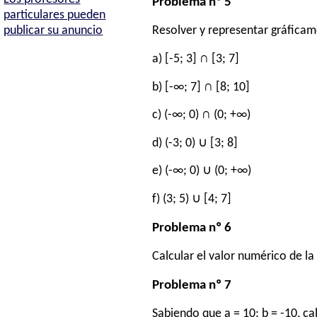
Problema nº 5
particulares pueden
publicar su anuncio
Resolver y representar gráficame
a) [-5; 3] ∩ [3; 7]
b) [-∞; 7] ∩ [8; 10]
c) (-∞; 0) ∩ (0; +∞)
d) (-3; 0) ∪ [3; 8]
e) (-∞; 0) ∪ (0; +∞)
f) (3; 5) ∪ [4; 7]
Problema nº 6
Calcular el valor numérico de la 
Problema nº 7
Sabiendo que a = 10; b = -10, cal