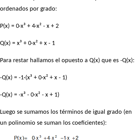
ordenados por grado:
P(x) = 0·x³ + 4·x² - x + 2
Q(x) = x³ + 0·x² + x - 1
Para restar hallamos el opuesto a Q(x) que es -Q(x):
-Q(x) = -1·(x³ + 0·x² + x - 1)
-Q(x) = -x³ - 0·x² - x + 1)
Luego se sumamos los términos de igual grado (en
un polinomio se suman los coeficientes):