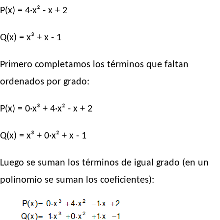
P(x) = 4·x² - x + 2
Q(x) = x³ + x - 1
Primero completamos los términos que faltan
ordenados por grado:
P(x) = 0·x³ + 4·x² - x + 2
Q(x) = x³ + 0·x² + x - 1
Luego se suman los términos de igual grado (en un
polinomio se suman los coeficientes):