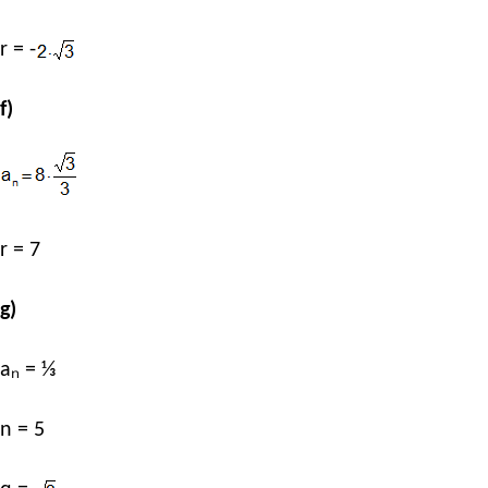
r = -
f)
r = 7
g)
aₙ = ⅓
n = 5