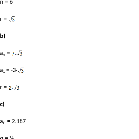
n = 6
r =
b)
aᵤ =
a₁ = -3·
r =
c)
aₙ = 2.187
q = ⅓