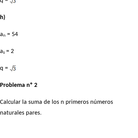
q =
h)
aₙ = 54
a₁ = 2
q =
Problema nº 2
Calcular la suma de los n primeros números
naturales pares.