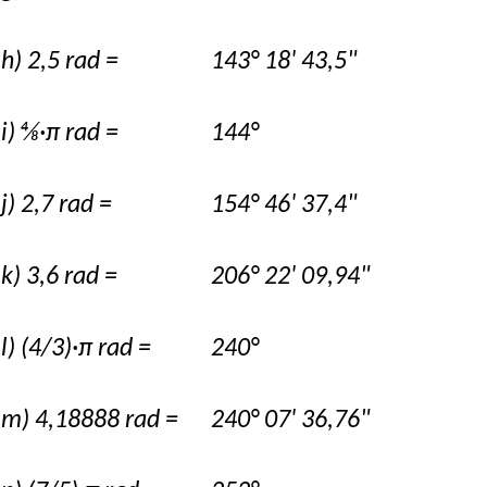
h) 2,5 rad =
143° 18' 43,5"
i) ⅘·π rad =
144°
j) 2,7 rad =
154° 46' 37,4"
k) 3,6 rad =
206° 22' 09,94"
l) (4/3)·π rad =
240°
m) 4,18888 rad =
240° 07' 36,76"