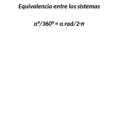
Equivalencia entre los sistemas
α°/360° = α rad/2·π