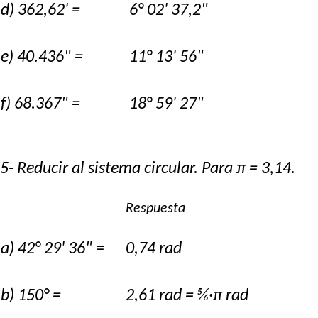
d) 362,62' =
6° 02' 37,2"
e) 40.436" =
11° 13' 56"
f) 68.367" =
18° 59' 27"
5- Reducir al sistema circular. Para π = 3,14.
Respuesta
a) 42° 29' 36" =
0,74 rad
b) 150° =
2,61 rad = ⅚·π rad