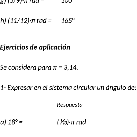
g) (5/9)·π rad =
100°
h) (11/12)·π rad =
165°
Ejercicios de aplicación
Se considera para π = 3,14.
1- Expresar en el sistema circular un ángulo de:
Respuesta
a) 18° =
(⅒)·π rad