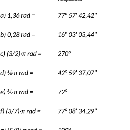
a) 1,36 rad =
77° 57' 42,42"
b) 0,28 rad =
16° 03' 03,44"
c) (3/2)·π rad =
270°
d) ¾·π rad =
42° 59' 37,07"
e) ⅖·π rad =
72°
f) (3/7)·π rad =
77° 08' 34,29"