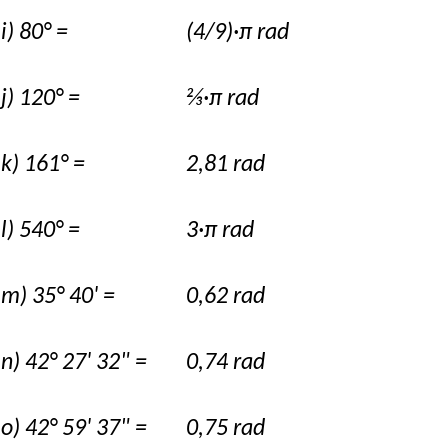
i) 80° =
(4/9)·π rad
j) 120° =
⅔·π rad
k) 161° =
2,81 rad
l) 540° =
3·π rad
m) 35° 40' =
0,62 rad
n) 42° 27' 32" =
0,74 rad
o) 42° 59' 37" =
0,75 rad