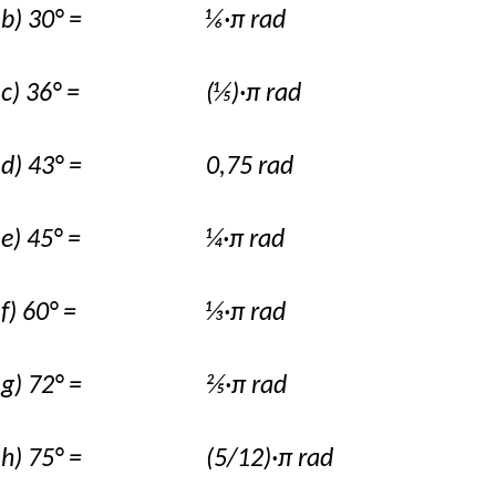
b) 30° =
⅙·π rad
c) 36° =
(⅕)·π rad
d) 43° =
0,75 rad
e) 45° =
¼·π rad
f) 60° =
⅓·π rad
g) 72° =
⅖·π rad
h) 75° =
(5/12)·π rad