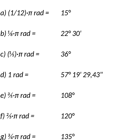
a) (1/12)·π rad =
15°
b) ⅛·π rad =
22° 30'
c) (⅕)·π rad =
36°
d) 1 rad =
57° 19' 29,43"
e) ⅗·π rad =
108°
f) ⅔·π rad =
120°
g) ¾·π rad =
135°