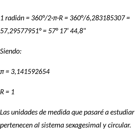
1 radián = 360°/2·π·R = 360°/6,283185307 =
57,29577951° = 57° 17' 44,8"
Siendo:
π = 3,141592654
R = 1
Las unidades de medida que pasaré a estudiar
pertenecen al
sistema sexagesimal
y
circular
.