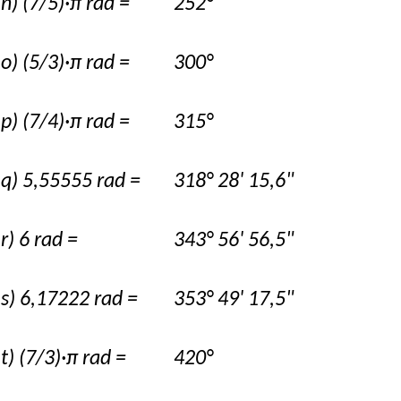
n) (7/5)·π rad =
252°
o) (5/3)·π rad =
300°
p) (7/4)·π rad =
315°
q) 5,55555 rad =
318° 28' 15,6"
r) 6 rad =
343° 56' 56,5"
s) 6,17222 rad =
353° 49' 17,5"
t) (7/3)·π rad =
420°