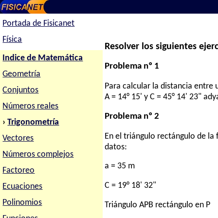
Portada de Fisicanet
Física
Resolver los siguientes ejerc
Indice de Matemática
Problema nº 1
Geometría
Para calcular la distancia entre
Conjuntos
A = 14° 15' y C = 45° 14' 23" ad
Números reales
Problema nº 2
›
Trigonometría
En el triángulo rectángulo de l
Vectores
datos:
Números complejos
a = 35 m
Factoreo
C = 19° 18' 32"
Ecuaciones
Polinomios
Triángulo APB rectángulo en P