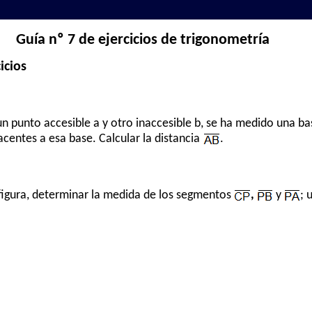
Guía nº 7 de ejercicios de trigonometría
icios
 un punto accesible a y otro inaccesible b, se ha medido una b
yacentes a esa base. Calcular la distancia
.
a figura, determinar la medida de los segmentos
,
y
; 