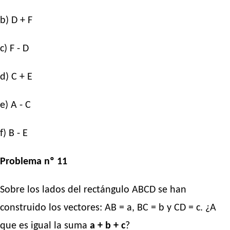
b) D + F
c) F - D
d) C + E
e) A - C
f) B - E
Problema nº 11
Sobre los lados del rectángulo ABCD se han
construido los vectores: AB = a, BC = b y CD = c. ¿A
que es igual la suma
a + b + c
?