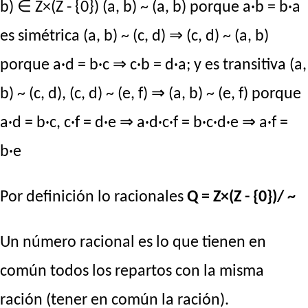
b) ∈ Z×(Z - {0}) (a, b) ~ (a, b) porque a·b = b·a
es simétrica (a, b) ~ (c, d) ⇒ (c, d) ~ (a, b)
porque a·d = b·c ⇒ c·b = d·a; y es transitiva (a,
b) ~ (c, d), (c, d) ~ (e, f) ⇒ (a, b) ~ (e, f) porque
a·d = b·c, c·f = d·e ⇒ a·d·c·f = b·c·d·e ⇒ a·f =
b·e
Por definición lo racionales
Q = Z×(Z - {0})/ ~
Un número racional es lo que tienen en
común todos los repartos con la misma
ración (tener en común la ración).