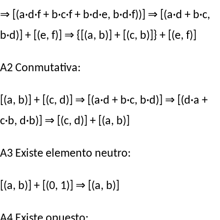
⇒ [(a·d·f + b·c·f + b·d·e, b·d·f))] ⇒ [(a·d + b·c,
b·d)] + [(e, f)] ⇒ {[(a, b)] + [(c, b)]} + [(e, f)]
A2 Conmutativa:
[(a, b)] + [(c, d)] ⇒ [(a·d + b·c, b·d)] ⇒ [(d·a +
c·b, d·b)] ⇒ [(c, d)] + [(a, b)]
A3 Existe elemento neutro:
[(a, b)] + [(0, 1)] ⇒ [(a, b)]
A4 Existe opuesto: