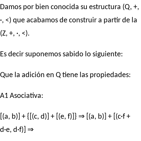
Damos por bien conocida su estructura (Q, +,
·, <) que acabamos de construir a partir de la
(Z, +, ·, <).
Es decir suponemos sabido lo siguiente:
Que la adición en Q tiene las propiedades:
A1 Asociativa:
[(a, b)] + {[(c, d)] + [(e, f)]} ⇒ [(a, b)] + [(c·f +
d·e, d·f)] ⇒