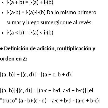
i·(a + b) = i·(a) + i·(b)
i·(a·b) = i·(a)·i·(b) Da lo mismo primero
sumar y luego sumergir que al revés
i·(a < b) = i·(a) < i·(b)
• Definición de adición, multiplicación y
orden en Z:
[(a, b)] + [(c, d)] = [(a + c, b + d)]
[(a, b)]·[(c, d)] = [(a·c + b·d, a·d + b·c)] [el
"truco" (a - b)·(c - d) = a·c + b·d - (a·d + b·c)]