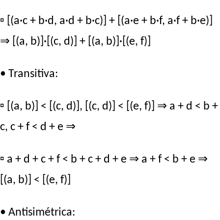
▫ [(a·c + b·d, a·d + b·c)] + [(a·e + b·f, a·f + b·e)]
⇒ [(a, b)]·[(c, d)] + [(a, b)]·[(e, f)]
• Transitiva:
▫ [(a, b)] < [(c, d)], [(c, d)] < [(e, f)] ⇒ a + d < b +
c, c + f < d + e ⇒
▫ a + d + c + f < b + c + d + e ⇒ a + f < b + e ⇒
[(a, b)] < [(e, f)]
• Antisimétrica: