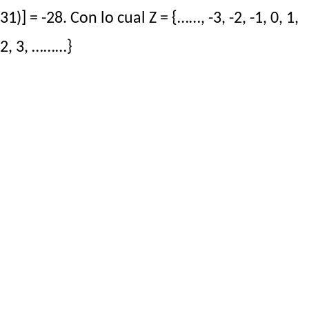
31)] = -28. Con lo cual Z = {……, -3, -2, -1, 0, 1,
2, 3, ………}