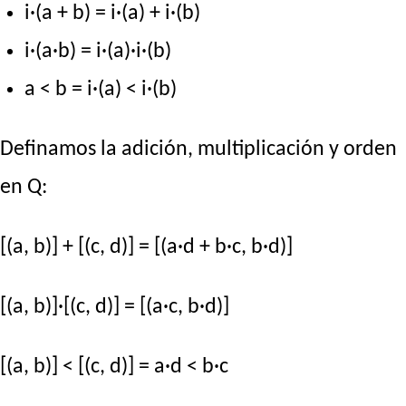
i·(a + b) = i·(a) + i·(b)
i·(a·b) = i·(a)·i·(b)
a < b = i·(a) < i·(b)
Definamos la adición, multiplicación y orden
en Q:
[(a, b)] + [(c, d)] = [(a·d + b·c, b·d)]
[(a, b)]·[(c, d)] = [(a·c, b·d)]
[(a, b)] < [(c, d)] = a·d < b·c