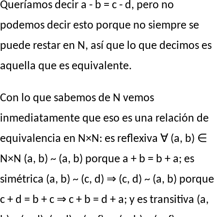
Queríamos decir a - b = c - d, pero no
podemos decir esto porque no siempre se
puede restar en N, así que lo que decimos es
aquella que es equivalente.
Con lo que sabemos de N vemos
inmediatamente que eso es una relación de
equivalencia en N×N: es reflexiva ∀ (a, b) ∈
N×N (a, b) ~ (a, b) porque a + b = b + a; es
simétrica (a, b) ~ (c, d) ⇒ (c, d) ~ (a, b) porque
c + d = b + c ⇒ c + b = d + a; y es transitiva (a,