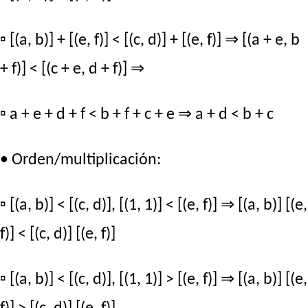
▫ [(a, b)] + [(e, f)] < [(c, d)] + [(e, f)] ⇒ [(a + e, b
+ f)] < [(c + e, d + f)] ⇒
▫ a + e + d + f < b + f + c + e ⇒ a + d < b + c
• Orden/multiplicación:
▫ [(a, b)] < [(c, d)], [(1, 1)] < [(e, f)] ⇒ [(a, b)] [(e,
f)] < [(c, d)] [(e, f)]
▫ [(a, b)] < [(c, d)], [(1, 1)] > [(e, f)] ⇒ [(a, b)] [(e,