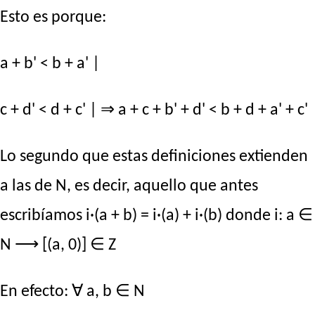
Esto es porque:
a + b' < b + a' |
c + d' < d + c' | ⇒ a + c + b' + d' < b + d + a' + c'
Lo segundo que estas definiciones extienden
a las de N, es decir, aquello que antes
escribíamos i·(a + b) = i·(a) + i·(b) donde i: a ∈
N ⟶ [(a, 0)] ∈ Z
En efecto: ∀ a, b ∈ N