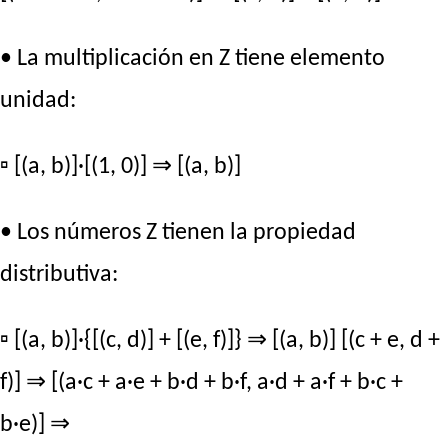
• La multiplicación en Z tiene elemento
unidad:
▫ [(a, b)]·[(1, 0)] ⇒ [(a, b)]
• Los números Z tienen la propiedad
distributiva:
▫ [(a, b)]·{[(c, d)] + [(e, f)]} ⇒ [(a, b)] [(c + e, d +
f)] ⇒ [(a·c + a·e + b·d + b·f, a·d + a·f + b·c +
b·e)] ⇒