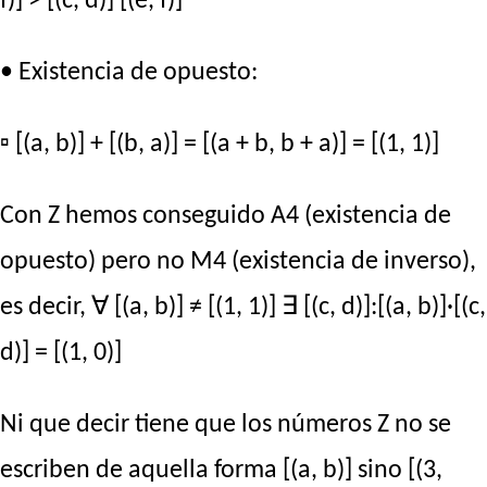
f)] > [(c, d)] [(e, f)]
• Existencia de opuesto:
▫ [(a, b)] + [(b, a)] = [(a + b, b + a)] = [(1, 1)]
Con Z hemos conseguido A4 (existencia de
opuesto) pero no M4 (existencia de inverso),
es decir, ∀ [(a, b)] ≠ [(1, 1)] ∃ [(c, d)]:[(a, b)]·[(c,
d)] = [(1, 0)]
Ni que decir tiene que los números Z no se
escriben de aquella forma [(a, b)] sino [(3,