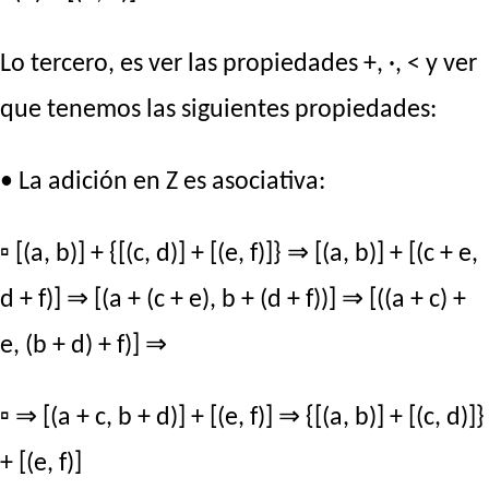
Lo tercero, es ver las propiedades +, ·, < y ver
que tenemos las siguientes propiedades:
• La adición en Z es asociativa:
▫ [(a, b)] + {[(c, d)] + [(e, f)]} ⇒ [(a, b)] + [(c + e,
d + f)] ⇒ [(a + (c + e), b + (d + f))] ⇒ [((a + c) +
e, (b + d) + f)] ⇒
▫ ⇒ [(a + c, b + d)] + [(e, f)] ⇒ {[(a, b)] + [(c, d)]}
+ [(e, f)]