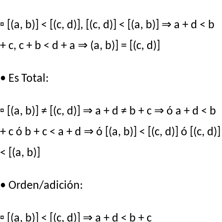
▫ [(a, b)] < [(c, d)], [(c, d)] < [(a, b)] ⇒ a + d < b
+ c, c + b < d + a ⇒ (a, b)] = [(c, d)]
• Es Total:
▫ [(a, b)] ≠ [(c, d)] ⇒ a + d ≠ b + c ⇒ ó a + d < b
+ c ó b + c < a + d ⇒ ó [(a, b)] < [(c, d)] ó [(c, d)]
< [(a, b)]
• Orden/adición:
▫ [(a, b)] < [(c, d)] ⇒ a + d < b + c