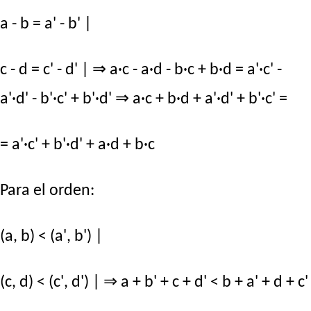
a - b = a' - b' |
c - d = c' - d' | ⇒ a·c - a·d - b·c + b·d = a'·c' -
a'·d' - b'·c' + b'·d' ⇒ a·c + b·d + a'·d' + b'·c' =
= a'·c' + b'·d' + a·d + b·c
Para el orden:
(a, b) < (a', b') |
(c, d) < (c', d') | ⇒ a + b' + c + d' < b + a' + d + c'