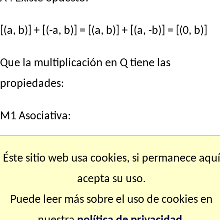
[(a, b)] + [(-a, b)] = [(a, b)] + [(a, -b)] = [(0, b)]
Que la multiplicación en Q tiene las
propiedades:
M1 Asociativa:
[(a, b)]·{[(c, d)]·[(e, f)]} ⇒ [(a, b)]·[(c·e, d·f)] ⇒
Éste sitio web usa cookies, si permanece aqu
[(a·c·e, b·d·f)] ⇒ [(a·c, b·d)]·[(e, f)] ⇒ {[(a,
acepta su uso.
b)]·[(c, d)]}·[(e, f)]
Puede leer más sobre el uso de cookies en