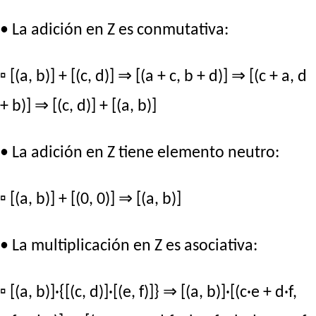
• La adición en Z es conmutativa:
▫ [(a, b)] + [(c, d)] ⇒ [(a + c, b + d)] ⇒ [(c + a, d
+ b)] ⇒ [(c, d)] + [(a, b)]
• La adición en Z tiene elemento neutro:
▫ [(a, b)] + [(0, 0)] ⇒ [(a, b)]
• La multiplicación en Z es asociativa:
▫ [(a, b)]·{[(c, d)]·[(e, f)]} ⇒ [(a, b)]·[(c·e + d·f,