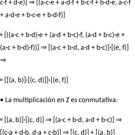
c·f + d·e)] ⇒ [(a·c·e + a·d·f + b·c·f + b·d·e, a·c·f
+ a·d·e + b·c·e + b·d·f)]
▫ [((a·c + b·d)·e + (a·d + b·c)·f, (a·d + b·c)·e +
(a·c + b·d)·f))] ⇒ [(a·c + b·d, a·d + b·c)]·[(e, f)]
⇒
▫ {[(a, b)]·[(c, d)]}·[(e, f)]
• La multiplicación en Z es conmutativa:
▫ [(a, b)]·[(c, d)] ⇒ [(a·c + b·d, a·d + b·c)] ⇒
[(c·a + d·b, d·a + c·b)] ⇒ [(c, d)] + [(a, b)]