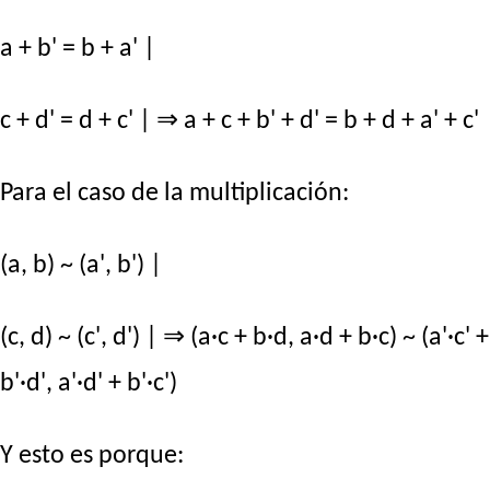
a + b' = b + a' |
c + d' = d + c' | ⇒ a + c + b' + d' = b + d + a' + c'
Para el caso de la multiplicación:
(a, b) ~ (a', b') |
(c, d) ~ (c', d') | ⇒ (a·c + b·d, a·d + b·c) ~ (a'·c' +
b'·d', a'·d' + b'·c')
Y esto es porque: