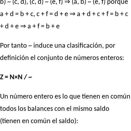
b) ~ (c, d), (c, d) ~ (e, f) ⇒ (a, b) ~ (e, f) porque
a + d = b + c, c + f = d + e ⇒ a + d + c + f = b + c
+ d + e ⇒ a + f = b + e
Por tanto ~ induce una clasificación, por
definición el conjunto de números enteros:
Z = N×N / ~
Un número entero es lo que tienen en común
todos los balances con el mismo saldo
(tienen en común el saldo):