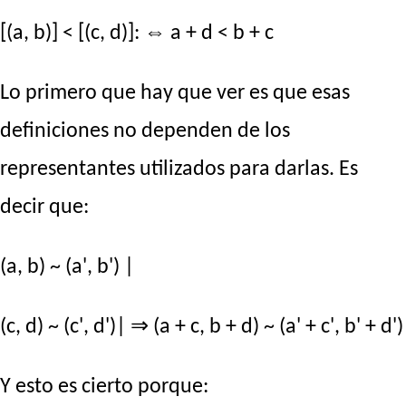
[(a, b)] < [(c, d)]: ⇔ a + d < b + c
Lo primero que hay que ver es que esas
definiciones no dependen de los
representantes utilizados para darlas. Es
decir que:
(a, b) ~ (a', b') |
(c, d) ~ (c', d')| ⇒ (a + c, b + d) ~ (a' + c', b' + d')
Y esto es cierto porque: