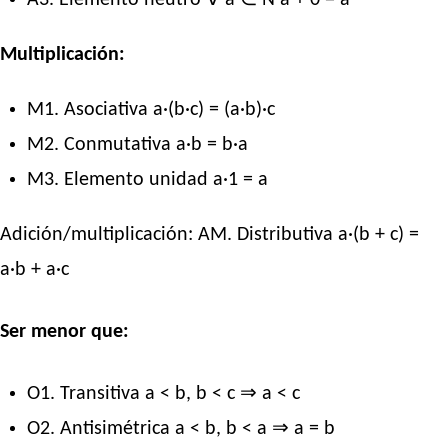
A3. Elemento neutro ∀ a ∈ N a + 0 = a
Multiplicación:
M1. Asociativa a·(b·c) = (a·b)·c
M2. Conmutativa a·b = b·a
M3. Elemento unidad a·1 = a
Adición/multiplicación: AM. Distributiva a·(b + c) =
a·b + a·c
Ser menor que:
O1. Transitiva a < b, b < c ⇒ a < c
O2. Antisimétrica a < b, b < a ⇒ a = b