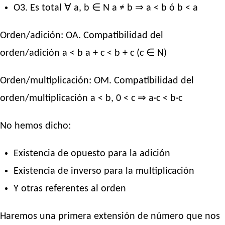
O3. Es total ∀ a, b ∈ N a ≠ b ⇒ a < b ó b < a
Orden/adición: OA. Compatibilidad del
orden/adición a < b a + c < b + c (c ∈ N)
Orden/multiplicación: OM. Compatibilidad del
orden/multiplicación a < b, 0 < c ⇒ a·c < b·c
No hemos dicho:
Existencia de opuesto para la adición
Existencia de inverso para la multiplicación
Y otras referentes al orden
Haremos una primera extensión de número que nos