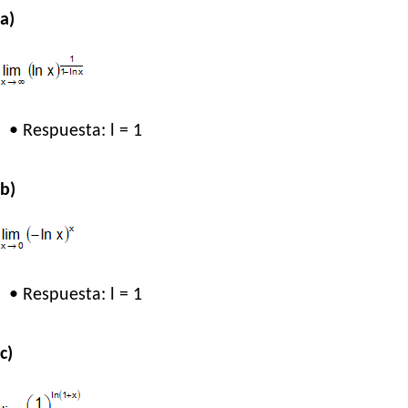
a)
• Respuesta: l = 1
b)
• Respuesta: l = 1
c)