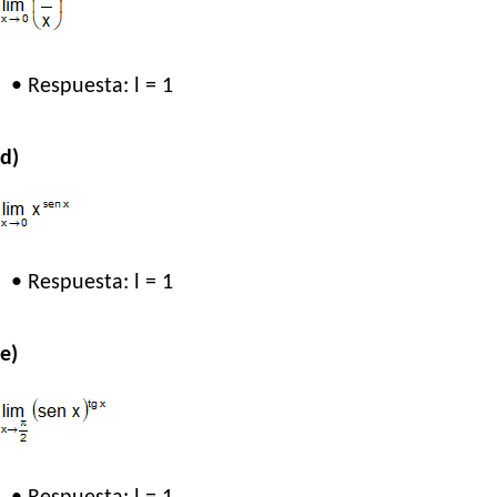
• Respuesta: l = 1
d)
• Respuesta: l = 1
e)