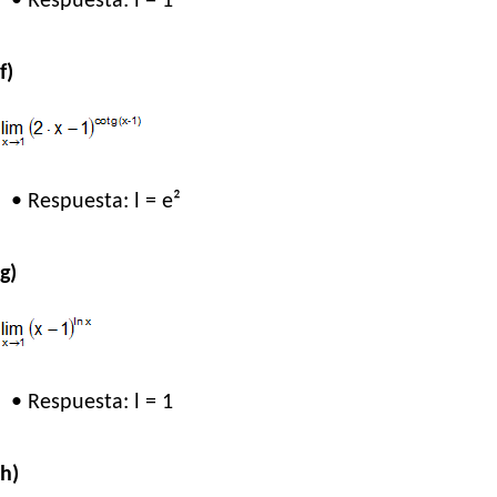
• Respuesta: l = 1
f)
• Respuesta: l = e²
g)
• Respuesta: l = 1
h)