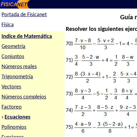
Portada de Fisicanet
Guía 
Física
Resolver los siguientes ejerc
Indice de Matemática
70)
Geometría
Conjuntos
71)
Números reales
Trigonometría
72)
Vectores
73)
Números complejos
Factoreo
74)
›
Ecuaciones
75)
Polinomios