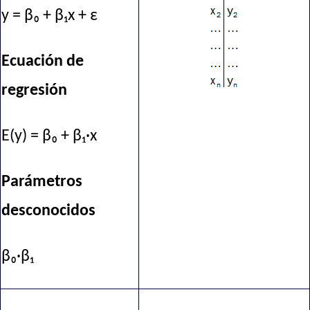
y = β₀ + β₁x + ε
Ecuación de
regresión
E(y) = β₀ + β₁·x
Parámetros
desconocidos
β₀·β₁