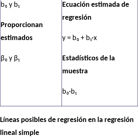
b₀ y b₁
Ecuación estimada de
regresión
Proporcionan
estimados
y = b₀ + b₁·x
β₀ y β₁
Estadísticos de la
muestra
b₀·b₁
Líneas posibles de regresión en la regresión
lineal simple