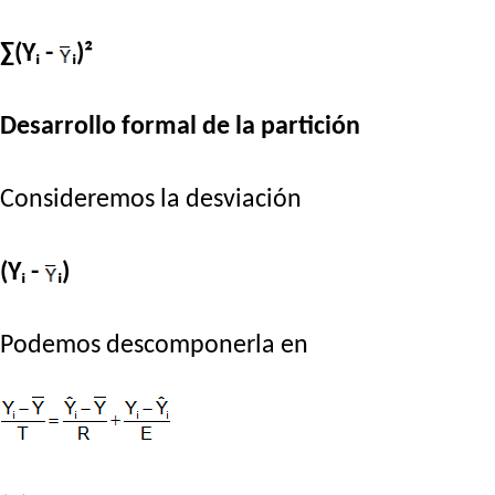
∑(Yᵢ -
ᵢ)²
Desarrollo formal de la partición
Consideremos la desviación
(Yᵢ -
ᵢ)
Podemos descomponerla en