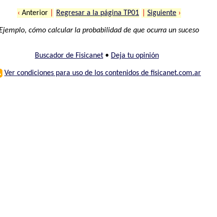
‹
Anterior
|
Regresar a la página TP01
|
Siguiente
›
Ejemplo, cómo calcular la probabilidad de que ocurra un suceso
Buscador de Fisicanet
•
Deja tu opinión
⚠
Ver condiciones para uso de los contenidos de fisicanet.com.ar