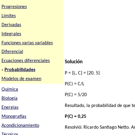
Progresiones
Límites
Derivadas
Integrales
Funciones varias variables
Diferencial
Ecuaciones diferenciales
Solución
›
Probabilidades
P = {L, C} = {20, 5}
Modelos de examen
P(C) = C/L
Química
P(C) = 5/20
Biología
Resultado, la probabilidad de que t
Energías
P(C) = 0,25
Monografías
Acondicionamiento
Resolvió:
Ricardo Santiago Netto
. A
Técnicos