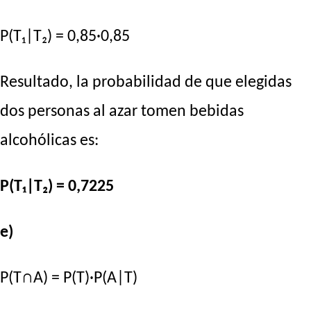
P(T₁|T₂) = 0,85·0,85
Resultado, la probabilidad de que elegidas
dos personas al azar tomen bebidas
alcohólicas es:
P(T₁|T₂) = 0,7225
e)
P(T∩A) = P(T)·P(A|T)