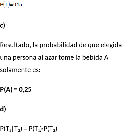
c)
Resultado, la probabilidad de que elegida
una persona al azar tome la bebida A
solamente es:
P(A) = 0,25
d)
P(T₁|T₂) = P(T₁)·P(T₂)