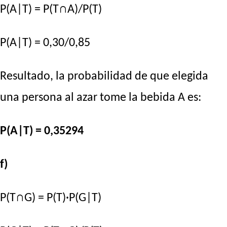
P(A|T) = P(T∩A)/P(T)
P(A|T) = 0,30/0,85
Resultado, la probabilidad de que elegida
una persona al azar tome la bebida A es:
P(A|T) = 0,35294
f)
P(T∩G) = P(T)·P(G|T)