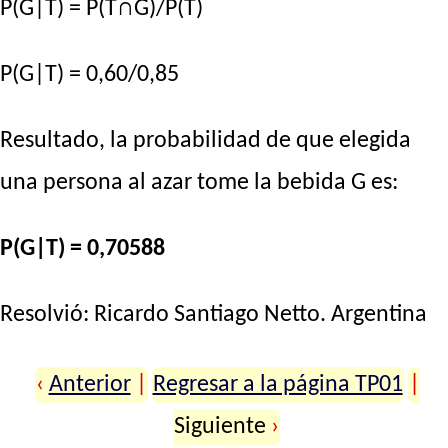
P(G|T) = P(T∩G)/P(T)
P(G|T) = 0,60/0,85
Resultado, la probabilidad de que elegida
una persona al azar tome la bebida G es:
P(G|T) = 0,70588
Resolvió:
Ricardo Santiago Netto
. Argentina
‹
Anterior
|
Regresar a la página TP01
|
Siguiente
›