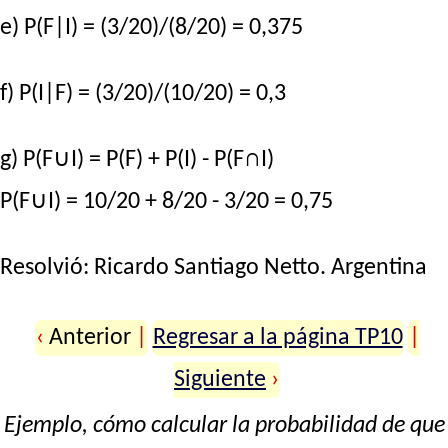
e) P(F|I) = (3/20)/(8/20) = 0,375
f) P(I|F) = (3/20)/(10/20) = 0,3
g) P(F∪I) = P(F) + P(I) - P(F∩I)
P(F∪I) = 10/20 + 8/20 - 3/20 = 0,75
Resolvió:
Ricardo Santiago Netto
. Argentina
‹
Anterior
|
Regresar a la página TP10
|
Siguiente
›
Ejemplo, cómo calcular la probabilidad de que