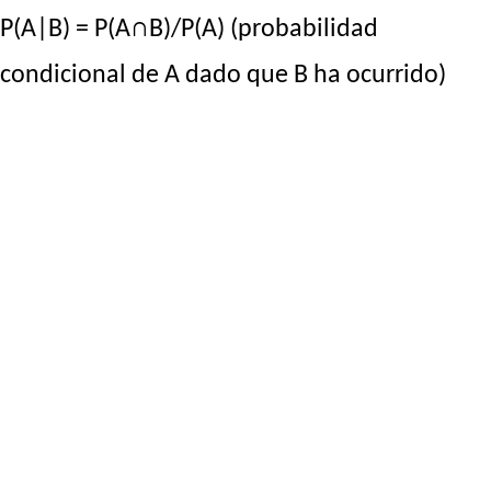
P(A|B) = P(A∩B)/P(A) (probabilidad
condicional de A dado que B ha ocurrido)