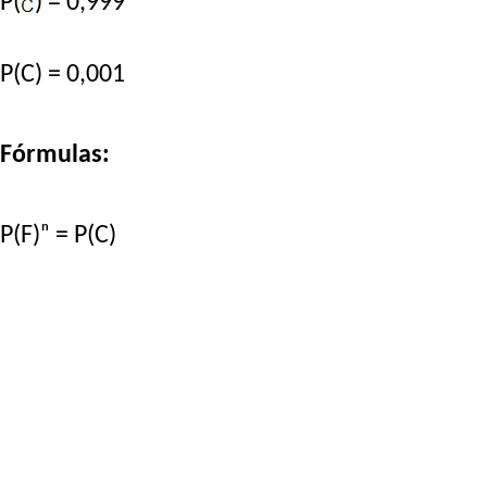
P(
) = 0,999
P(C) = 0,001
Fórmulas:
P(F)ⁿ = P(C)