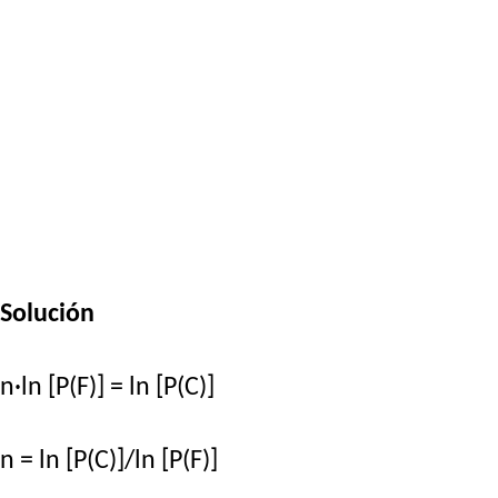
Solución
n·ln [P(F)] = ln [P(C)]
n = ln [P(C)]/ln [P(F)]