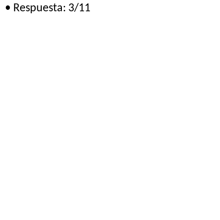
• Respuesta: 3/11