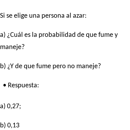
Si se elige una persona al azar:
a) ¿Cuál es la probabilidad de que fume y
maneje?
b) ¿Y de que fume pero no maneje?
• Respuesta:
a) 0,27;
b) 0,13