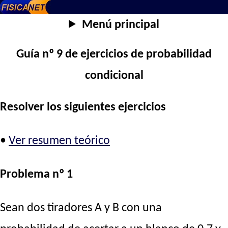
Menú principal
Guía nº 9 de ejercicios de probabilidad
condicional
Resolver los siguientes ejercicios
•
Ver resumen teórico
Problema nº 1
Sean dos tiradores A y B con una