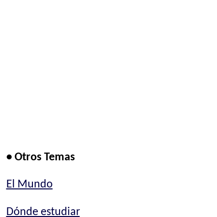
• Otros Temas
El Mundo
Dónde estudiar