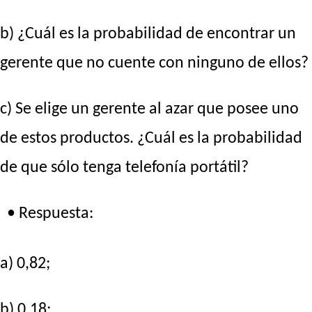
b) ¿Cuál es la probabilidad de encontrar un
gerente que no cuente con ninguno de ellos?
c) Se elige un gerente al azar que posee uno
de estos productos. ¿Cuál es la probabilidad
de que sólo tenga telefonía portátil?
• Respuesta:
a) 0,82;
b) 0,18;