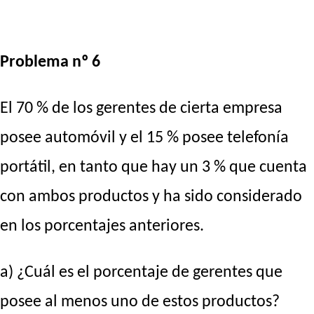
Problema nº 6
El 70 % de los gerentes de cierta empresa
posee automóvil y el 15 % posee telefonía
portátil, en tanto que hay un 3 % que cuenta
con ambos productos y ha sido considerado
en los porcentajes anteriores.
a) ¿Cuál es el porcentaje de gerentes que
posee al menos uno de estos productos?