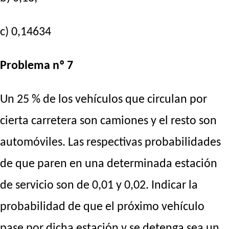
c) 0,14634
Problema nº 7
Un 25 % de los vehículos que circulan por
cierta carretera son camiones y el resto son
automóviles. Las respectivas probabilidades
de que paren en una determinada estación
de servicio son de 0,01 y 0,02. Indicar la
probabilidad de que el próximo vehículo
pase por dicha estación y se detenga sea un