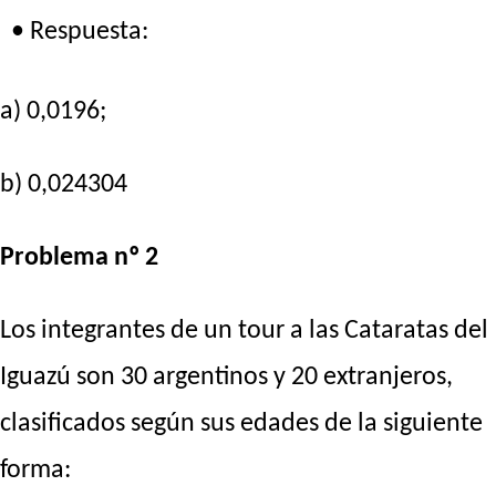
• Respuesta:
a) 0,0196;
b) 0,024304
Problema nº 2
Los integrantes de un tour a las Cataratas del
Iguazú son 30 argentinos y 20 extranjeros,
clasificados según sus edades de la siguiente
forma: