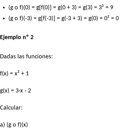
(g o f)(0) = g[f(0)] = g(0 + 3) = g(3) = 3² = 9
(g o f)(-3) = g[f(-3)] = g(-3 + 3) = g(0) = 0² = 0
Ejemplo nº 2
Dadas las funciones:
f(x) = x² + 1
g(x) = 3·x - 2
Calcular:
a) (g o f)(x)