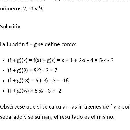
números 2, -3 y ⅕.
Solución
La función f + g se define como:
(f + g)(x) = f(x) + g(x) = x + 1 + 2·x - 4 = 5·x - 3
(f + g)(2) = 5·2 - 3 = 7
(f + g)(-3) = 5·(-3) - 3 = -18
(f + g)(⅕) = 5·⅕ - 3 = -2
Obsérvese que si se calculan las imágenes de f y g por
separado y se suman, el resultado es el mismo.