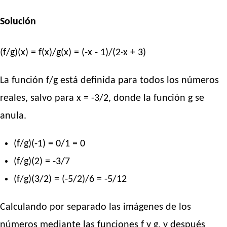
Solución
(f/g)(x) = f(x)/g(x) = (-x - 1)/(2·x + 3)
La función f/g está definida para todos los números
reales, salvo para x = -3/2, donde la función g se
anula.
(f/g)(-1) = 0/1 = 0
(f/g)(2) = -3/7
(f/g)(3/2) = (-5/2)/6 = -5/12
Calculando por separado las imágenes de los
números mediante las funciones f y g, y después