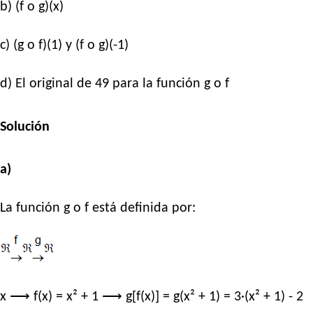
b) (f o g)(x)
c) (g o f)(1) y (f o g)(-1)
d) El original de 49 para la función g o f
Solución
a)
La función g o f está definida por:
x ⟶ f(x) = x² + 1 ⟶ g[f(x)] = g(x² + 1) = 3·(x² + 1) - 2