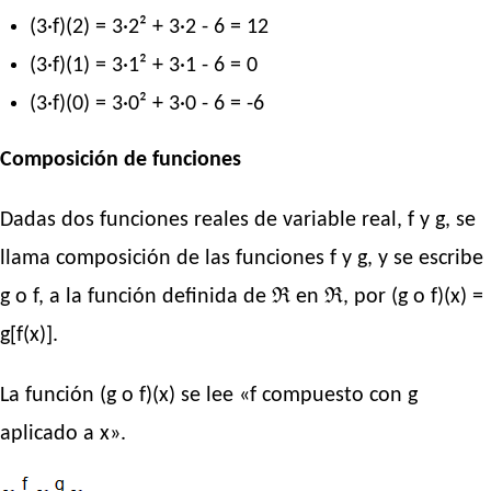
(3·f)(2) = 3·2² + 3·2 - 6 = 12
(3·f)(1) = 3·1² + 3·1 - 6 = 0
(3·f)(0) = 3·0² + 3·0 - 6 = -6
Composición de funciones
Dadas dos funciones reales de variable real, f y g, se
llama composición de las funciones f y g, y se escribe
g o f, a la función definida de ℜ en ℜ, por (g o f)(x) =
g[f(x)].
La función (g o f)(x) se lee «f compuesto con g
aplicado a x».