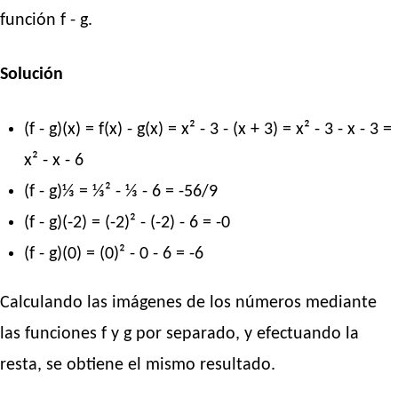
función f - g.
Solución
(f - g)(x) = f(x) - g(x) = x² - 3 - (x + 3) = x² - 3 - x - 3 =
x² - x - 6
(f - g)⅓ = ⅓² - ⅓ - 6 = -56/9
(f - g)(-2) = (-2)² - (-2) - 6 = -0
(f - g)(0) = (0)² - 0 - 6 = -6
Calculando las imágenes de los números mediante
las funciones f y g por separado, y efectuando la
resta, se obtiene el mismo resultado.