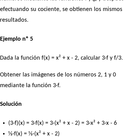
efectuando su cociente, se obtienen los mismos
resultados.
Ejemplo nº 5
Dada la función f(x) = x² + x - 2, calcular 3·f y f/3.
Obtener las imágenes de los números 2, 1 y 0
mediante la función 3·f.
Solución
(3·f)(x) = 3·f(x) = 3·(x² + x - 2) = 3·x² + 3·x - 6
⅓·f(x) = ⅓·(x² + x - 2)