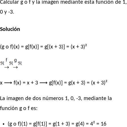
Calcular g o f y la imagen mediante esta función de 1,
0 y -3.
Solución
(g o f)(x) = g[f(x)] = g[(x + 3)] = (x + 3)²
x ⟶ f(x) = x + 3 ⟶ g[f(x)] = g(x + 3) = (x + 3)²
La imagen de dos números 1, 0, -3, mediante la
función g o f es:
(g o f)(1) = g[f(1)] = g(1 + 3) = g(4) = 4² = 16