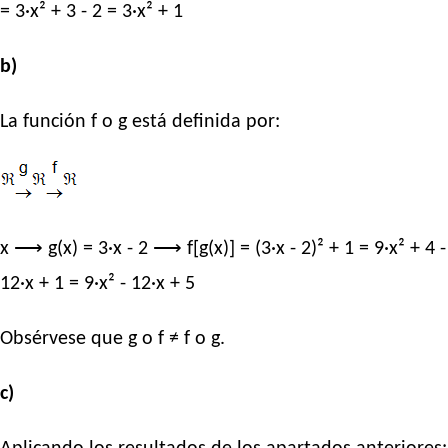
= 3·x² + 3 - 2 = 3·x² + 1
b)
La función f o g está definida por:
x ⟶ g(x) = 3·x - 2 ⟶ f[g(x)] = (3·x - 2)² + 1 = 9·x² + 4 -
12·x + 1 = 9·x² - 12·x + 5
Obsérvese que g o f ≠ f o g.
c)