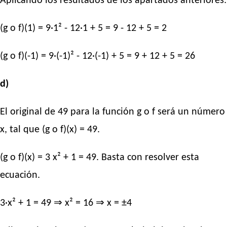
Aplicando los resultados de los apartados anteriores:
(g o f)(1) = 9·1² - 12·1 + 5 = 9 - 12 + 5 = 2
(g o f)(-1) = 9·(-1)² - 12·(-1) + 5 = 9 + 12 + 5 = 26
d)
El original de 49 para la función g o f será un número
x, tal que (g o f)(x) = 49.
(g o f)(x) = 3 x² + 1 = 49. Basta con resolver esta
ecuación.
3·x² + 1 = 49 ⇒ x² = 16 ⇒ x = ±4