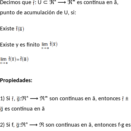
Decimos que
: U ⊂ ℜⁿ ⟶ ℜᵐ es contínua en ā,
punto de acumulación de U, si:
Existe
Existe y es finito
Propiedades:
1) Si
,
:ℜⁿ ⟶ ℜᵐ son continuas en ā, entonces
±
es contínua en ā
2) Si f,
:ℜⁿ ⟶ ℜ son continuas en ā, entonces f·g es