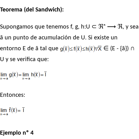
Teorema (del Sandwich):
Supongamos que tenemos f, g, h:U ⊂ ℜⁿ ⟶ ℜ, y sea
ā un punto de acumulación de U. Si existe un
entorno E de ā tal que
∈ (E - {ā}) ∩
U y se verifica que:
Entonces:
Ejemplo nº 4