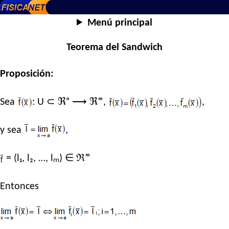
Menú principal
Teorema del Sandwich
Proposición:
Sea
: U ⊂ ℜⁿ ⟶ ℜᵐ,
,
y sea
,
= (l₁, l₂, …, lₘ) ∈ ℜᵐ
Entonces