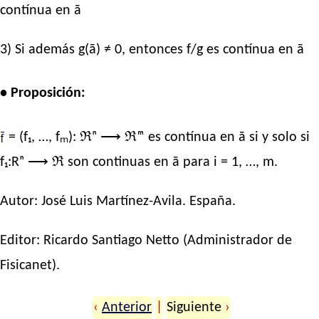
contínua en ā
3) Si además g(ā) ≠ 0, entonces f/g es contínua en ā
• Proposición:
= (f₁, …, fₘ): ℜⁿ ⟶ ℜᵐ es contínua en ā si y solo si
f₁:Rⁿ ⟶ ℜ son continuas en ā para i = 1, …, m.
Autor:
José Luis Martínez-Avila
. España.
Editor:
Ricardo Santiago Netto
(Administrador de
Fisicanet).
‹
Anterior
|
Siguiente
›