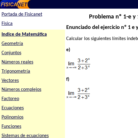
Portada de Fisicanet
Problema nº 1-e y 1
Física
Enunciado del ejercicio nº 1 e y
Indice de Matemática
Calcular los siguientes límites inde
Geometría
e)
Conjuntos
Números reales
Trigonometría
f)
Vectores
Números complejos
Factoreo
Ecuaciones
Polinomios
Funciones
Sistemas de ecuaciones