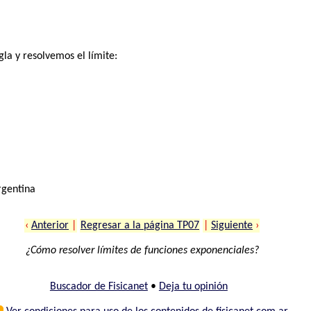
gla y resolvemos el límite:
rgentina
‹
Anterior
|
Regresar a la página TP07
|
Siguiente
›
¿Cómo resolver límites de funciones exponenciales?
Buscador de Fisicanet
•
Deja tu opinión