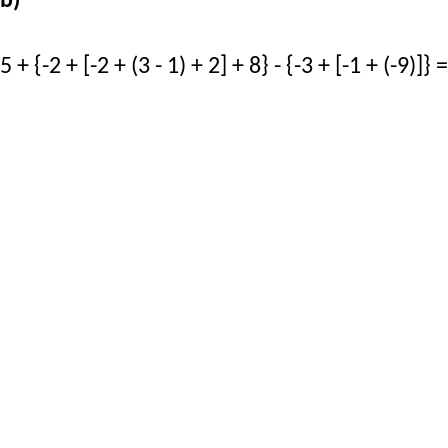
b)
5 + {-2 + [-2 + (3 - 1) + 2] + 8} - {-3 + [-1 + (-9)]} =