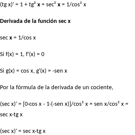
(tg x)' = 1 + tg²
x
= sec²
x
= 1/cos² x
Derivada de la función sec x
sec
x
= 1/cos x
Si f(x) = 1, f'(x) = 0
Si g(x) = cos x, g'(x) = -sen x
Por la fórmula de la derivada de un cociente,
(sec x)' = [0·cos x - 1·(-sen x)]/cos² x = sen x/cos² x =
sec x·tg x
(sec x)' = sec x·tg x