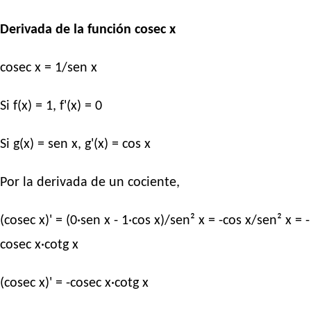
Derivada de la función cosec x
cosec x = 1/sen x
Si f(x) = 1, f'(x) = 0
Si g(x) = sen x, g'(x) = cos x
Por la derivada de un cociente,
(cosec x)' = (0·sen x - 1·cos x)/sen² x = -cos x/sen² x = -
cosec x·cotg x
(cosec x)' = -cosec x·cotg x