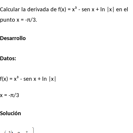
Calcular la derivada de f(x) = x³ - sen x + ln |x| en el
punto x = -π/3.
Desarrollo
Datos:
f(x) = x³ - sen x + ln |x|
x = -π/3
Solución