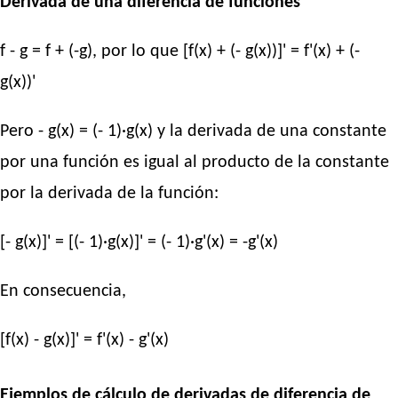
Derivada de una diferencia de funciones
f - g = f + (-g), por lo que [f(x) + (- g(x))]' = f'(x) + (-
g(x))'
Pero - g(x) = (- 1)·g(x) y la derivada de una constante
por una función es igual al producto de la constante
por la derivada de la función:
[- g(x)]' = [(- 1)·g(x)]' = (- 1)·g'(x) = -g'(x)
En consecuencia,
[f(x) - g(x)]' = f'(x) - g'(x)
Ejemplos de cálculo de derivadas de diferencia de