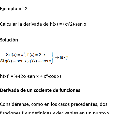
Ejemplo nº 2
Calcular la derivada de h(x) = (x²/2)·sen x
Solución
h(x)' = ½·(2·x·sen x + x²·cos x)
Derivada de un cociente de funciones
Considérense, como en los casos precedentes, dos
funciones f y g definidas y derivables en un punto x.