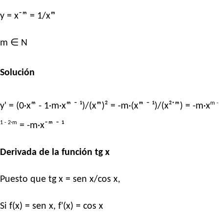
y = x⁻ᵐ = 1/xᵐ
m ∈ N
Solución
m -
y' = (0·xᵐ - 1·m·xᵐ ⁻ ¹)/(xᵐ)² = -m·(xᵐ ⁻ ¹)/(x²˙ᵐ) = -m·x
1 - 2·m
= -m·x⁻ᵐ ⁻ ¹
Derivada de la función tg x
Puesto que tg x = sen x/cos x,
Si f(x) = sen x, f'(x) = cos x