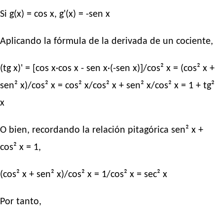
Si g(x) = cos x, g'(x) = -sen x
Aplicando la fórmula de la derivada de un cociente,
(tg x)' = [cos x·cos x - sen x·(-sen x)]/cos² x = (cos² x +
sen² x)/cos² x = cos² x/cos² x + sen² x/cos² x = 1 + tg²
x
O bien, recordando la relación pitagórica sen² x +
cos² x = 1,
(cos² x + sen² x)/cos² x = 1/cos² x = sec² x
Por tanto,