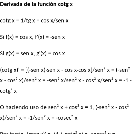
Derivada de la función cotg x
cotg x = 1/tg x = cos x/sen x
Si f(x) = cos x, f'(x) = -sen x
Si g(x) = sen x, g'(x) = cos x
(cotg x)' = [(-sen x)·sen x - cos x·cos x]/sen² x = (-sen²
x - cos² x)/sen² x = -sen² x/sen² x - cos² x/sen² x = -1 -
cotg² x
O haciendo uso de sen² x + cos² x = 1, (-sen² x - cos²
x)/sen² x = -1/sen² x = -cosec² x