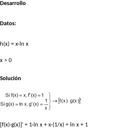
Desarrollo
Datos:
h(x) = x·ln x
x > 0
Solución
[f(x)·g(x)]' = 1·ln x + x·(1/x) = ln x + 1