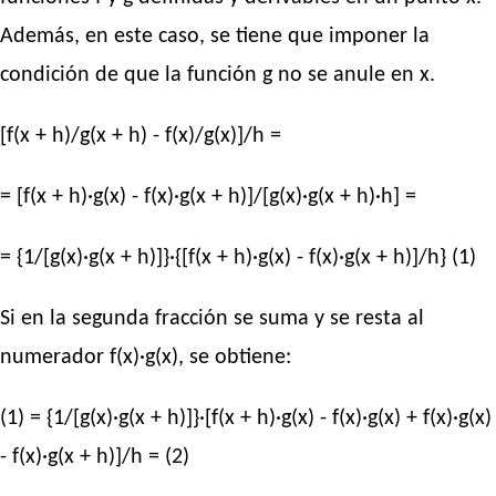
Además, en este caso, se tiene que imponer la
condición de que la función g no se anule en x.
[f(x + h)/g(x + h) - f(x)/g(x)]/h =
= [f(x + h)·g(x) - f(x)·g(x + h)]/[g(x)·g(x + h)·h] =
= {1/[g(x)·g(x + h)]}·{[f(x + h)·g(x) - f(x)·g(x + h)]/h} (1)
Si en la segunda fracción se suma y se resta al
numerador f(x)·g(x), se obtiene:
(1) = {1/[g(x)·g(x + h)]}·[f(x + h)·g(x) - f(x)·g(x) + f(x)·g(x)
- f(x)·g(x + h)]/h = (2)