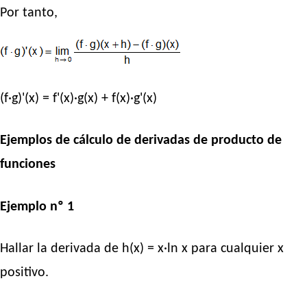
Por tanto,
(f·g)'(x) = f'(x)·g(x) + f(x)·g'(x)
Ejemplos de cálculo de derivadas de producto de
funciones
Ejemplo nº 1
Hallar la derivada de h(x) = x·ln x para cualquier x
positivo.