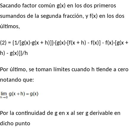
Sacando factor común g(x) en los dos primeros
sumandos de la segunda fracción, y f(x) en los dos
últimos,
(2) = {1/[g(x)·g(x + h)]}·{g(x)·[f(x + h) - f(x)] - f(x)·[g(x +
h) - g(x)]}/h
Por último, se toman límites cuando h tiende a cero
notando que:
Por la continuidad de g en x al ser g derivable en
dicho punto