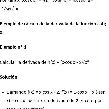
Por tanto, (cotg x)' = -(1 + cotg² x) = -cosec²
x
=
-1/sen² x
Ejemplo de cálculo de la derivada de la función cotg
x
Ejemplo nº 1
Calcular la derivada de h(x) = (x·cos x - 2)/x²
Solución
Llamando f(x) = x·cos x - 2, f'(x) = 1·cos x + x·(-sen
x) = cos x - x·sen x (la derivada de 2 es cero por