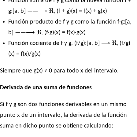
Función suma de f y g como la nueva función f +
g:[a, b] ——⟶ ℜ, (f + g)(x) = f(x) + g(x)
Función producto de f y g como la función f·g:[a,
b] ——⟶ ℜ, (f·g)(x) = f(x)·g(x)
Función cociente de f y g, (f/g):[a, b] ⟶ ℜ, (f/g)
(x) = f(x)/g(x)
Siempre que g(x) ≠ 0 para todo x del intervalo.
Derivada de una suma de funciones
Si f y g son dos funciones derivables en un mismo
punto x de un intervalo, la derivada de la función
suma en dicho punto se obtiene calculando: