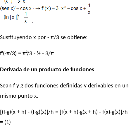
Sustituyendo x por - π/3 se obtiene:
f'(-π/3) = π²/3 - ½ - 3/π
Derivada de un producto de funciones
Sean f y g dos funciones definidas y derivables en un
mismo punto x.
[(f·g)(x + h) - (f·g)(x)]/h = [f(x + h)·g(x + h) - f(x)·g(x)]/h
= (1)