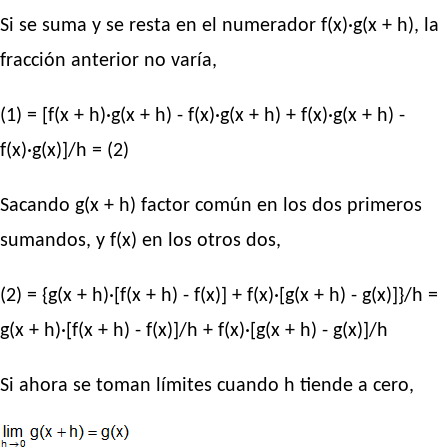
Si se suma y se resta en el numerador f(x)·g(x + h), la
fracción anterior no varía,
(1) = [f(x + h)·g(x + h) - f(x)·g(x + h) + f(x)·g(x + h) -
f(x)·g(x)]/h = (2)
Sacando g(x + h) factor común en los dos primeros
sumandos, y f(x) en los otros dos,
(2) = {g(x + h)·[f(x + h) - f(x)] + f(x)·[g(x + h) - g(x)]}/h =
g(x + h)·[f(x + h) - f(x)]/h + f(x)·[g(x + h) - g(x)]/h
Si ahora se toman límites cuando h tiende a cero,