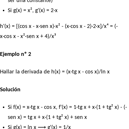
ser una constante)
Si g(x) = x², g'(x) = 2·x
h'(x) = [(cos x - x·sen x)·x² - (x·cos x - 2)·2·x]/x⁴ = (-
x·cos x - x²·sen x + 4)/x³
Ejemplo nº 2
Hallar la derivada de h(x) = (x·tg x - cos x)/ln x
Solución
Si f(x) = x·tg x - cos x, f'(x) = 1·tg x + x·(1 + tg² x) - (-
sen x) = tg x + x·(1 + tg² x) + sen x
Si g(x) = ln x ⟶ g'(x) = 1/x