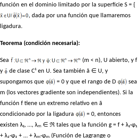
función en el dominio limitado por la superficie S = {
, dada por una función que llamaremos
ligadura.
Teorema (condición necesaria):
Sea
(m < n), U abierto, y f
y
de clase C¹ en U. Sea también ā ∈ U, y
supongamos que
= 0 y que el rango de D
sea
m (los vectores gradiente son independientes). Si la
función f tiene un extremo relativo en ā
condicionado por la ligadura
= 0, entonces
existen λ₁, …, λₘ ∈ ℜ tales que la función g = f + λ₁·φ₁
+ λ₂·φ₂ + … + λₘ·φₘ (Función de Lagrange o