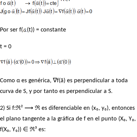
Por ser f(
(t)) = constante
t = 0
Como α es genérica, ∇f(ā) es perpendicular a toda
curva de S, y por tanto es perpendicular a S.
2) Si f:ℜ² ⟶ ℜ es diferenciable en (x₀, y₀), entonces
el plano tangente a la gráfica de f en el punto (X₀, Y₀,
f(X₀, Y₀)) ∈ ℜ³ es: