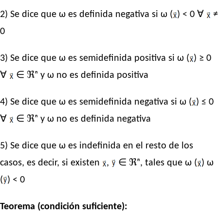
2) Se dice que ω es definida negativa si ω (
) < 0 ∀
≠
0
3) Se dice que ω es semidefinida positiva si ω (
) ≥ 0
∀
∈ ℜⁿ y ω no es definida positiva
4) Se dice que ω es semidefinida negativa si ω (
) ≤ 0
∀
∈ ℜⁿ y ω no es definida negativa
5) Se dice que ω es indefinida en el resto de los
casos, es decir, si existen
,
∈ ℜⁿ, tales que ω (
) ω
(
) < 0
Teorema (condición suficiente):