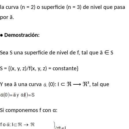
la curva (n = 2) o superficie (n = 3) de nivel que pasa
por ā.
• Demostración:
Sea S una superficie de nivel de f, tal que ā ∈ S
S = {(x, y, z)/f(x, y, z) = constante}
Y sea ā una curva
(0): I ⊂ ℜ ⟶ ℜ³, tal que
Si componemos f con α: