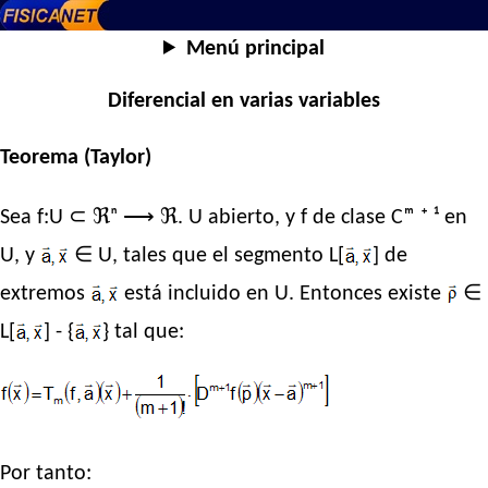
Menú principal
Diferencial en varias variables
Teorema (Taylor)
Sea f:U ⊂ ℜⁿ ⟶ ℜ. U abierto, y f de clase Cᵐ ⁺ ¹ en
U, y
∈ U, tales que el segmento L[
] de
extremos
está incluido en U. Entonces existe
∈
L[
] - {
} tal que:
Por tanto: