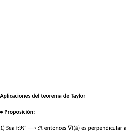
Aplicaciones del teorema de Taylor
• Proposición:
1) Sea f:ℜⁿ ⟶ ℜ entonces ∇f(ā) es perpendicular a