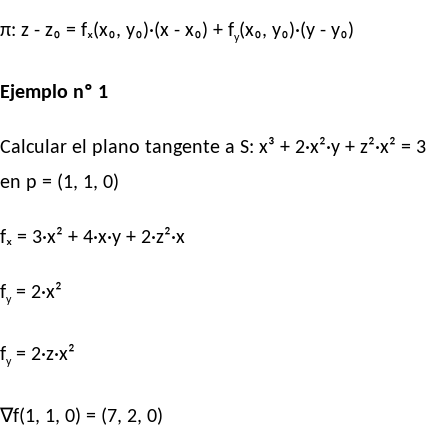
π: z - z₀ = fₓ(x₀, y₀)·(x - x₀) + f
(x₀, y₀)·(y - y₀)
y
Ejemplo nº 1
Calcular el plano tangente a S: x³ + 2·x²·y + z²·x² = 3
en p = (1, 1, 0)
fₓ = 3·x² + 4·x·y + 2·z²·x
f
= 2·x²
y
f
= 2·z·x²
y
∇f(1, 1, 0) = (7, 2, 0)