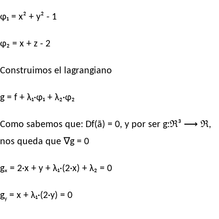
φ₁ = x² + y² - 1
φ₂ = x + z - 2
Construimos el lagrangiano
g = f + λ₁·φ₁ + λ₂·φ₂
Como sabemos que: Df(ā) = 0, y por ser g:ℜ³ ⟶ ℜ,
nos queda que ∇g = 0
gₓ = 2·x + y + λ₁·(2·x) + λ₂ = 0
g
= x + λ₁·(2·y) = 0
y