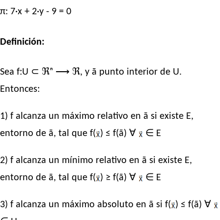
π: 7·x + 2·y - 9 = 0
Definición:
Sea f:U ⊂ ℜⁿ ⟶ ℜ, y ā punto interior de U.
Entonces:
1) f alcanza un máximo relativo en ā si existe E,
entorno de ā, tal que f(
) ≤ f(ā) ∀
∈ E
2) f alcanza un mínimo relativo en ā si existe E,
entorno de ā, tal que f(
) ≥ f(ā) ∀
∈ E
3) f alcanza un máximo absoluto en ā si f(
) ≤ f(ā) ∀