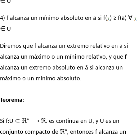
∈ U
4) f alcanza un mínimo absoluto en ā si f(
) ≥ f(ā) ∀
∈ U
Diremos que f alcanza un extremo relativo en ā si
alcanza un máximo o un mínimo relativo, y que f
alcanza un extremo absoluto en ā si alcanza un
máximo o un mínimo absoluto.
Teorema:
Si f:U ⊂ ℜⁿ ⟶ ℜ. es contínua en U, y U es un
conjunto compacto de ℜⁿ, entonces f alcanza un