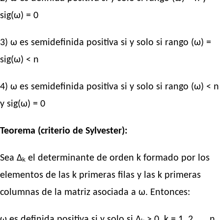
sig(ω) = 0
3) ω es semidefinida positiva si y solo si rango (ω) =
sig(ω) < n
4) ω es semidefinida positiva si y solo si rango (ω) < n
y sig(ω) = 0
Teorema (criterio de Sylvester):
Sea Δₖ el determinante de orden k formado por los
elementos de las k primeras filas y las k primeras
columnas de la matriz asociada a ω. Entonces:
ω es definida positiva si y solo si Δₖ > 0, k = 1, 2, …, n.