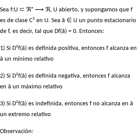
Sea f:U ⊂ ℜⁿ ⟶ ℜ, U abierto, y supongamos que f
es de clase C² en U. Sea ā ∈ U un punto estacionario
de f, es decir, tal que Df(ā) = 0. Entonces:
1) Si D²f(ā) es definida positiva, entonces f alcanza en
ā un mínimo relativo
2) Si D²f(ā) es definida negativa, entonces f alcanza
en ā un máximo relativo
3) Si D²f(ā) es indefinida, entonces f no alcanza en ā
un extremo relativo
Observación: