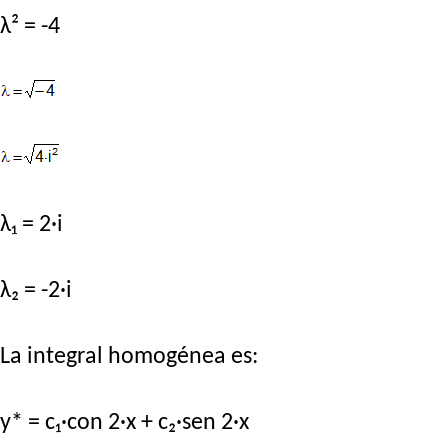
λ² = -4
λ₁ = 2·i
λ₂ = -2·i
La integral homogénea es:
y* = c₁·con 2·x + c₂·sen 2·x