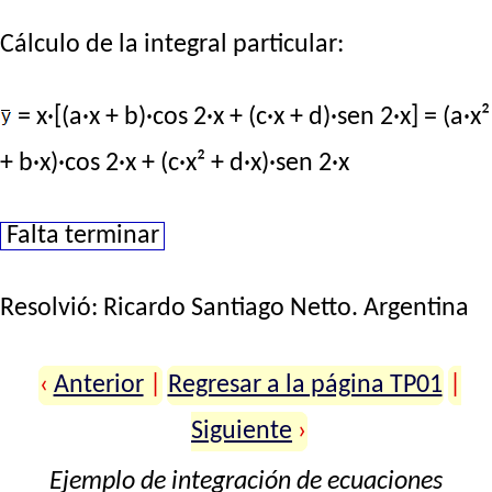
Cálculo de la integral particular:
= x·[(a·x + b)·cos 2·x + (c·x + d)·sen 2·x] = (a·x²
+ b·x)·cos 2·x + (c·x² + d·x)·sen 2·x
Falta terminar
Resolvió:
Ricardo Santiago Netto
. Argentina
‹
Anterior
|
Regresar a la página TP01
|
Siguiente
›
Ejemplo de integración de ecuaciones