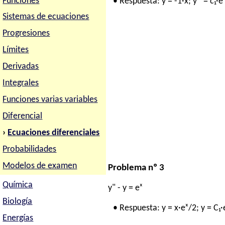
Funciones
• Respuesta: y = -1·x; y* = c₁·eˣ
Sistemas de ecuaciones
Progresiones
Límites
Derivadas
Integrales
Funciones varias variables
Diferencial
›
Ecuaciones diferenciales
Probabilidades
Modelos de examen
Problema nº 3
Química
y" - y = eˣ
Biología
• Respuesta: y = x·eˣ/2; y = C₁·
Energías