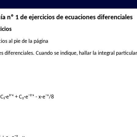
ía nº 1 de ejercicios de ecuaciones diferenciales
icios
ios al pie de la página
s diferenciales. Cuando se indique, hallar la integral particular
C₁·e³˙ˣ + C₂·e⁻¹˙ˣ - x·e⁻ˣ/8