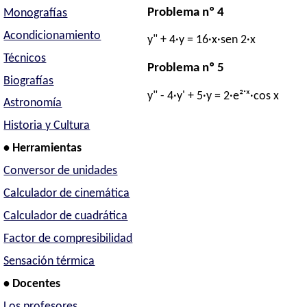
Problema nº 4
Monografías
Acondicionamiento
y" + 4·y = 16·x·sen 2·x
Técnicos
Problema nº 5
Biografías
y" - 4·y' + 5·y = 2·e²˙ˣ·cos x
Astronomía
Historia y Cultura
• Herramientas
Conversor de unidades
Calculador de cinemática
Calculador de cuadrática
Factor de compresibilidad
Sensación térmica
• Docentes
Los profesores