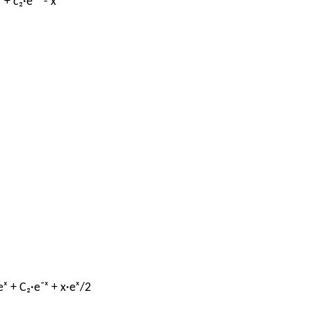
 + c₂·e⁻ˣ - x
eˣ + C₂·e⁻ˣ + x·eˣ/2