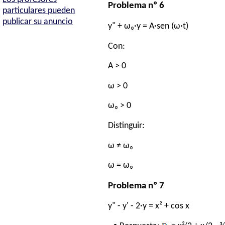
Problema nº 6
particulares pueden
publicar su anuncio
y" + ω₀·y = A·sen (ω·t)
Con:
A > 0
ω > 0
ω₀ > 0
Distinguir:
ω ≠ ω₀
ω = ω₀
Problema nº 7
y" - y' - 2·y = x² + cos x