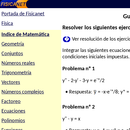
Portada de Fisicanet
Gu
Física
Resolver los siguientes ejerc
Indice de Matemática
�
Ver resolución de los ejercic
Geometría
Integrar las siguientes ecuacione
Conjuntos
condiciones iniciales impuestas.
Números reales
Problema nº 1
Trigonometría
y" - 2·y' - 3·y = e⁻ˣ/2
Vectores
Números complejos
• Respuesta:
= -x·e⁻ˣ/8; y* = 
Factoreo
Problema nº 2
Ecuaciones
y" - y = x
Polinomios