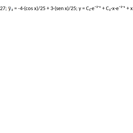
/27;
₂ = -4·(cos x)/25 + 3·(sen x)/25; y = C₁·e⁻²˙ˣ + C₂·x·e⁻²˙ˣ + 