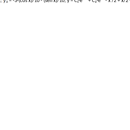
¾;
₂ = -3·(cos x)/10 - (sen x)/10; y = C₁·e²˙ˣ + C₂·e⁻ˣ - x²/2 + x/2