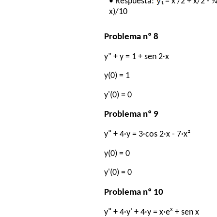
• Respuesta:
₁ = x²/2 + x/2 - 
x)/10
Problema nº 8
y" + y = 1 + sen 2·x
y(0) = 1
y'(0) = 0
Problema nº 9
y" + 4·y = 3·cos 2·x - 7·x²
y(0) = 0
y'(0) = 0
Problema nº 10
y" + 4·y' + 4·y = x·eˣ + sen x