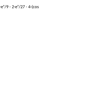
x·eˣ/9 - 2·eˣ/27 - 4·(cos