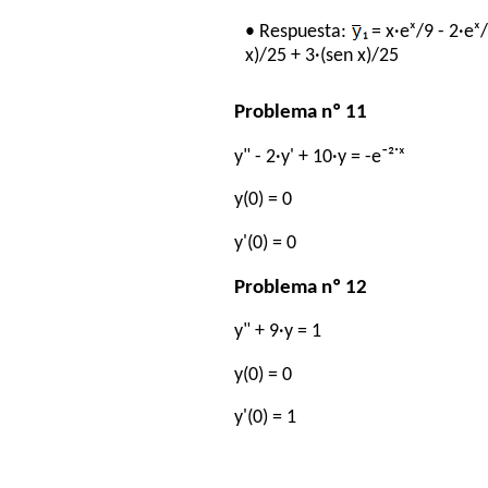
• Respuesta:
₁ = x·eˣ/9 - 2·eˣ
x)/25 + 3·(sen x)/25
Problema nº 11
y" - 2·y' + 10·y = -e⁻²˙ˣ
y(0) = 0
y'(0) = 0
Problema nº 12
y" + 9·y = 1
y(0) = 0
y'(0) = 1