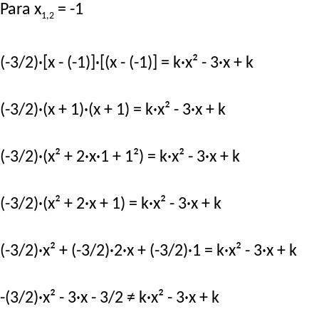
Para x
= -1
1,2
(-3/2)·[x - (-1)]·[(x - (-1)] = k·x² - 3·x + k
(-3/2)·(x + 1)·(x + 1) = k·x² - 3·x + k
(-3/2)·(x² + 2·x·1 + 1²) = k·x² - 3·x + k
(-3/2)·(x² + 2·x + 1) = k·x² - 3·x + k
(-3/2)·x² + (-3/2)·2·x + (-3/2)·1 = k·x² - 3·x + k
-(3/2)·x² - 3·x - 3/2 ≠ k·x² - 3·x + k