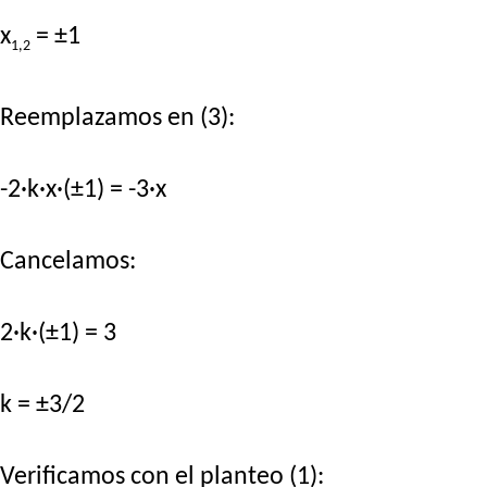
x
= ±1
1,2
Reemplazamos en (3):
-2·k·x·(±1) = -3·x
Cancelamos:
2·k·(±1) = 3
k = ±3/2
Verificamos con el planteo (1):