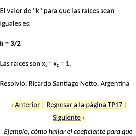
El valor de "k" para que las raíces sean
iguales es:
k = 3/2
Las raíces son x₁ = x₂ = 1.
Resolvió:
Ricardo Santiago Netto
. Argentina
‹
Anterior
|
Regresar a la página TP17
|
Siguiente
›
Ejemplo, cómo hallar el coeficiente para que