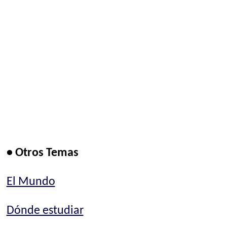
• Otros Temas
El Mundo
Dónde estudiar