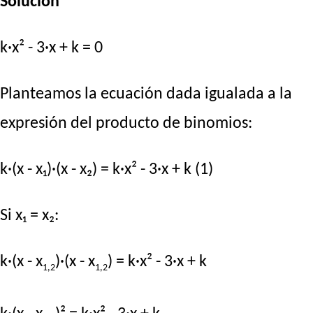
Solución
k·x² - 3·x + k = 0
Planteamos la ecuación dada igualada a la
expresión del producto de binomios:
k·(x - x₁)·(x - x₂) = k·x² - 3·x + k (1)
Si x₁ = x₂:
k·(x - x
)·(x - x
) = k·x² - 3·x + k
1,2
1,2