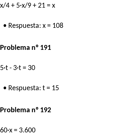
x/4 + 5·x/9 + 21 = x
• Respuesta: x = 108
Problema nº 191
5·t - 3·t = 30
• Respuesta: t = 15
Problema nº 192
60·x = 3.600