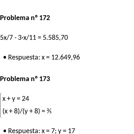
Problema nº 172
5x/7 - 3·x/11 = 5.585,70
• Respuesta: x = 12.649,96
Problema nº 173
x + y = 24
(x + 8)/(y + 8) = ⅗
• Respuesta: x = 7; y = 17