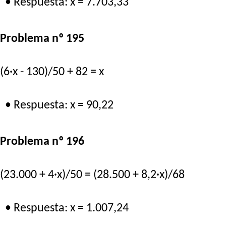
• Respuesta: x = 7.703,33
Problema nº 195
(6·x - 130)/50 + 82 = x
• Respuesta: x = 90,22
Problema nº 196
(23.000 + 4·x)/50 = (28.500 + 8,2·x)/68
• Respuesta: x = 1.007,24