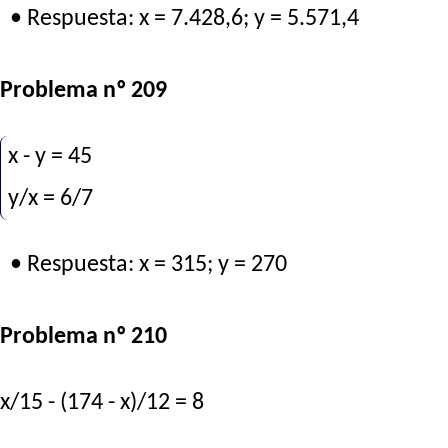
• Respuesta: x = 7.428,6; y = 5.571,4
Problema nº 209
x - y = 45
y/x = 6/7
• Respuesta: x = 315; y = 270
Problema nº 210
x/15 - (174 - x)/12 = 8