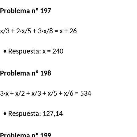
Problema nº 197
x/3 + 2·x/5 + 3·x/8 = x + 26
• Respuesta: x = 240
Problema nº 198
3·x + x/2 + x/3 + x/5 + x/6 = 534
• Respuesta: 127,14
Problema nº 199