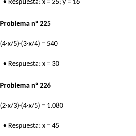
• Respuesta: x = 25; y = 16
Problema nº 225
(4·x/5)·(3·x/4) = 540
• Respuesta: x = 30
Problema nº 226
(2·x/3)·(4·x/5) = 1.080
• Respuesta: x = 45