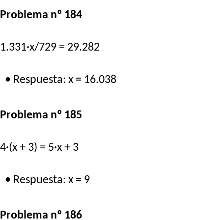
Problema nº 184
1.331·x/729 = 29.282
• Respuesta: x = 16.038
Problema nº 185
4·(x + 3) = 5·x + 3
• Respuesta: x = 9
Problema nº 186