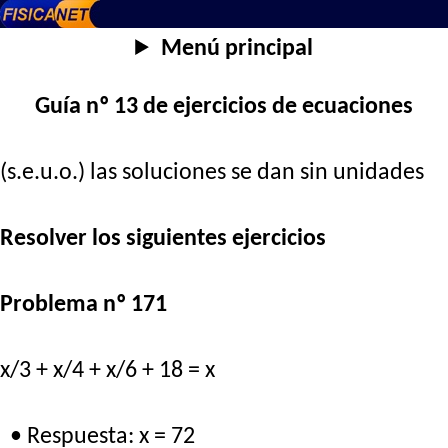
Menú principal
Guía nº 13 de ejercicios de ecuaciones
(s.e.u.o.) las soluciones se dan sin unidades
Resolver los siguientes ejercicios
Problema nº 171
x/3 + x/4 + x/6 + 18 = x
• Respuesta: x = 72