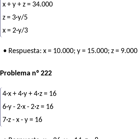
x + y + z = 34.000
z = 3·y/5
x = 2·y/3
• Respuesta: x = 10.000; y = 15.000; z = 9.000
Problema nº 222
4·x + 4·y + 4·z = 16
6·y - 2·x - 2·z = 16
7·z - x - y = 16