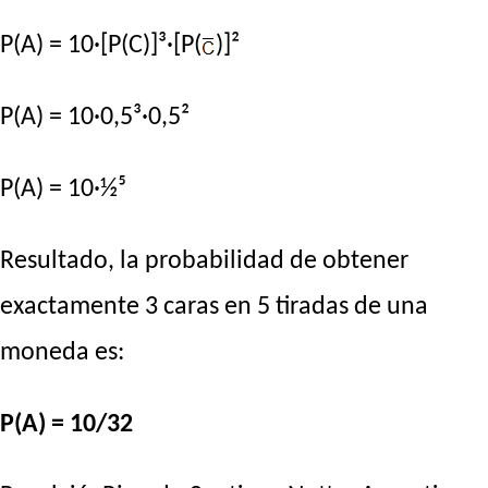
P(A) = 10·[P(C)]³·[P(
)]²
P(A) = 10·0,5³·0,5²
P(A) = 10·½⁵
Resultado, la probabilidad de obtener
exactamente 3 caras en 5 tiradas de una
moneda es:
P(A) = 10/32