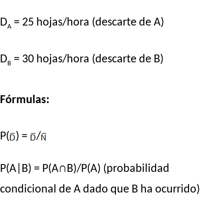
D
= 25 hojas/hora (descarte de A)
A
D
= 30 hojas/hora (descarte de B)
B
Fórmulas:
P(
) =
/
P(A|B) = P(A∩B)/P(A) (probabilidad
condicional de A dado que B ha ocurrido)