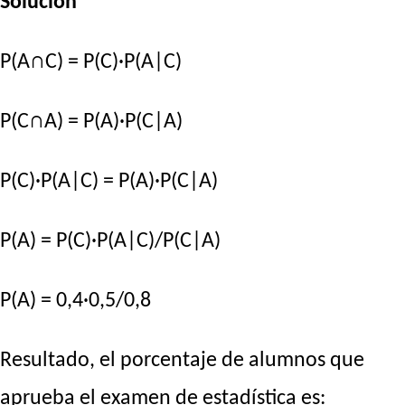
Solución
P(A∩C) = P(C)·P(A|C)
P(C∩A) = P(A)·P(C|A)
P(C)·P(A|C) = P(A)·P(C|A)
P(A) = P(C)·P(A|C)/P(C|A)
P(A) = 0,4·0,5/0,8
Resultado, el porcentaje de alumnos que
aprueba el examen de estadística es: