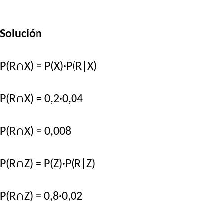
Solución
P(R∩X) = P(X)·P(R|X)
P(R∩X) = 0,2·0,04
P(R∩X) = 0,008
P(R∩Z) = P(Z)·P(R|Z)
P(R∩Z) = 0,8·0,02