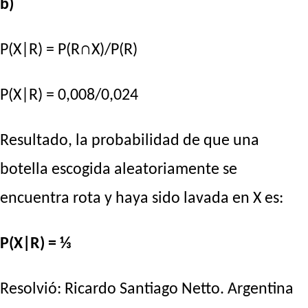
b)
P(X|R) = P(R∩X)/P(R)
P(X|R) = 0,008/0,024
Resultado, la probabilidad de que una
botella escogida aleatoriamente se
encuentra rota y haya sido lavada en X es:
P(X|R) = ⅓
Resolvió:
Ricardo Santiago Netto
. Argentina