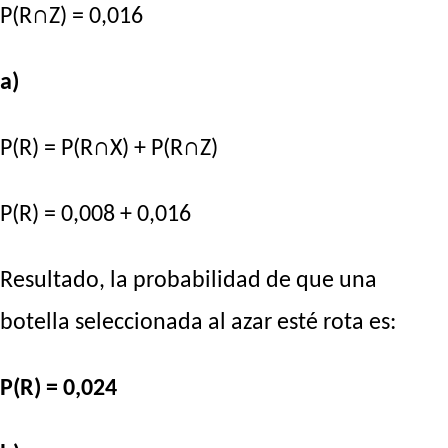
P(R∩Z) = 0,016
a)
P(R) = P(R∩X) + P(R∩Z)
P(R) = 0,008 + 0,016
Resultado, la probabilidad de que una
botella seleccionada al azar esté rota es:
P(R) = 0,024