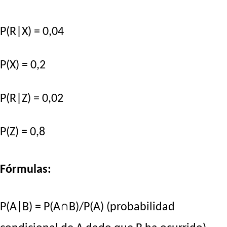
P(R|X) = 0,04
P(X) = 0,2
P(R|Z) = 0,02
P(Z) = 0,8
Fórmulas:
P(A|B) = P(A∩B)/P(A) (probabilidad