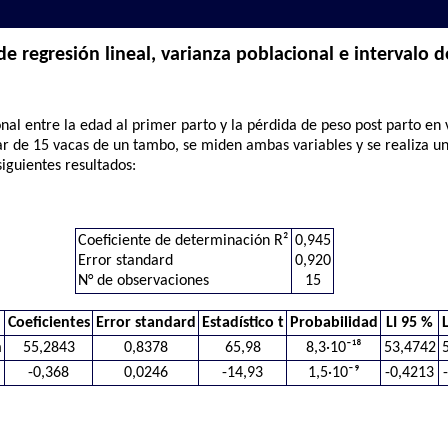
e regresión lineal, varianza poblacional e intervalo d
nal entre la edad al primer parto y la pérdida de peso post parto en 
r de 15 vacas de un tambo, se miden ambas variables y se realiza un
siguientes resultados:
Coeficiente de determinación R²
0,945
Error standard
0,920
N° de observaciones
15
Coeficientes
Error standard
Estadístico t
Probabilidad
LI 95 %
n
55,2843
0,8378
65,98
8,3·10⁻¹⁸
53,4742
-0,368
0,0246
-14,93
1,5·10⁻⁹
-0,4213