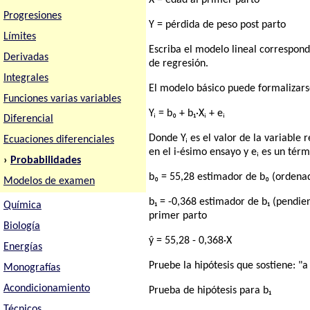
X = edad al primer parto
Progresiones
Y = pérdida de peso post parto
Límites
Escriba el modelo lineal correspond
Derivadas
de regresión.
Integrales
El modelo básico puede formalizars
Funciones varias variables
Yᵢ = b₀ + b₁·Xᵢ + eᵢ
Diferencial
Donde Yᵢ es el valor de la variable 
Ecuaciones diferenciales
en el i-ésimo ensayo y eᵢ es un térm
›
Probabilidades
b₀ = 55,28 estimador de b₀ (ordenad
Modelos de examen
b₁ = -0,368 estimador de b₁ (pendie
Química
primer parto
Biología
ŷ = 55,28 - 0,368·X
Energías
Pruebe la hipótesis que sostiene: "
Monografías
Acondicionamiento
Prueba de hipótesis para b₁
Técnicos