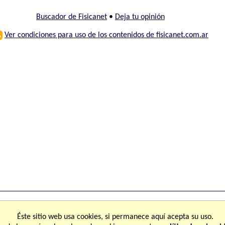
Buscador de Fisicanet
•
Deja tu opinión
⚠
Ver condiciones para uso de los contenidos de fisicanet.com.ar
ones
FAQ
M
Éste sitio web usa cookies, si permanece aquí acepta su uso.