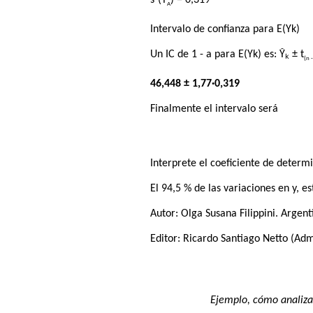
A
Intervalo de confianza para E(Yk)
Un IC de 1 - a para E(Yk) es: Ŷₖ ± t
(n 
46,448 ± 1,77·0,319
Finalmente el intervalo será
Interprete el coeficiente de determ
El 94,5 % de las variaciones en y, e
Autor:
Olga Susana Filippini
. Argent
Editor:
Ricardo Santiago Netto
(Admi
Ejemplo, cómo analizar 