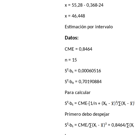
x = 55,28 - 0,368·24
x = 46,448
Estimación por intervalo
Datos:
CME = 0,8464
n = 15
S²·b₁ = 0,00060516
S²·b₀ = 0,70190884
Para calcular
S²·b₁ = CME·[1/n + (Xₖ -
)²/∑(Xᵢ -
)
Primero debo despejar
S²·b₁ = CME/∑(Xᵢ -
)² = 0,8464/∑(Xᵢ