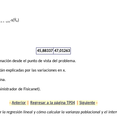
·s(Ŷₖ)
- 2; 1 - α/2)
45,88337
47,01263
inación desde el punto de vista del problema.
stán explicadas por las variaciones en x.
ina.
nistrador de Fisicanet).
‹
Anterior
|
Regresar a la página TP04
|
Siguiente
›
la regresión lineal y cómo calcular la varianza poblacional y el inter