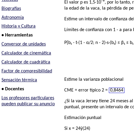
El valor p es 1,5·10⁻⁹, por lo tanto
la edad de la vaca, la pérdida de p
Biografías
Astronomía
Estime un intervalo de confianza d
Historia y Cultura
Límites de confianza con 1 - a para b
• Herramientas
P{b₁ - t·(1 - α/2; n - 2)·s·(b₁) ≤ β₁ ≤ b₁
Conversor de unidades
Calculador de cinemática
Calculador de cuadrática
Factor de compresibilidad
Estime la varianza poblacional
Sensación térmica
• Docentes
CME = error típico 2 =
0,8464
Los profesores particulares
¿Si la vaca Jersey tiene 24 meses 
pueden publicar su anuncio
puntual, presente un intervalo de c
Estimación puntual
Si x = 24ŷ(24)