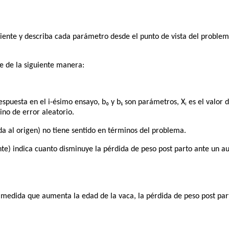
iente y describa cada parámetro desde el punto de vista del problema
e de la siguiente manera:
respuesta en el i-ésimo ensayo, b₀ y b₁ son parámetros, Xᵢ es el valor 
ino de error aleatorio.
a al origen) no tiene sentido en términos del problema.
nte) indica cuanto disminuye la pérdida de peso post parto ante un a
a medida que aumenta la edad de la vaca, la pérdida de peso post pa