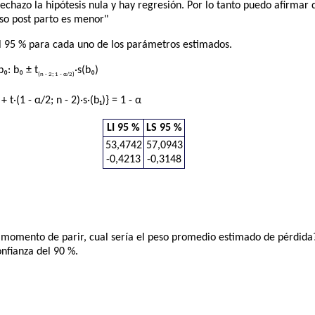
, rechazo la hipótesis nula y hay regresión. Por lo tanto puedo afirm
eso post parto es menor"
el 95 % para cada uno de los parámetros estimados.
₀: b₀ ± t
·s(b₀)
(n - 2; 1 - α/2)
 + t·(1 - α/2; n - 2)·s·(b₁)} = 1 - α
LI 95 %
LS 95 %
53,4742
57,0943
-0,4213
-0,3148
al momento de parir, cual sería el peso promedio estimado de pérdid
onfianza del 90 %.