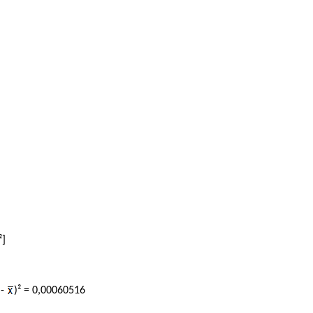
²]
 -
)² = 0,00060516