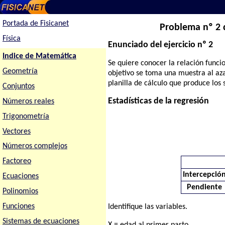
Portada de Fisicanet
Problema nº 2 d
Física
Enunciado del ejercicio nº 2
Indice de Matemática
Se quiere conocer la relación funcio
Geometría
objetivo se toma una muestra al aza
planilla de cálculo que produce los 
Conjuntos
Estadísticas de la regresión
Números reales
Trigonometría
Vectores
Números complejos
Factoreo
Intercepció
Ecuaciones
Pendiente
Polinomios
Funciones
Identifique las variables.
Sistemas de ecuaciones