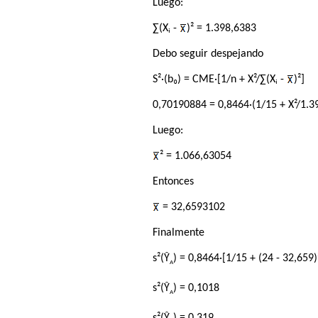
Luego:
∑(Xᵢ -
)² = 1.398,6383
Debo seguir despejando
S²·(b₀) = CME·[1/n + X²/∑(Xᵢ -
)²]
0,70190884 = 0,8464·(1/15 + X²/1.3
Luego:
² = 1.066,63054
Entonces
= 32,6593102
Finalmente
s²(Ŷ
) = 0,8464·[1/15 + (24 - 32,659
A
s²(Ŷ
) = 0,1018
A
s²(Ŷ
) = 0,319