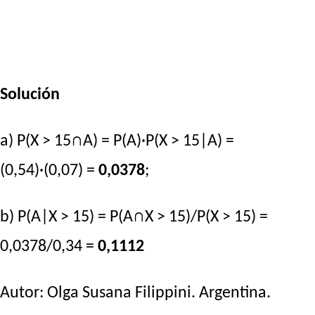
Solución
a) P(X > 15∩A) = P(A)·P(X > 15|A) =
(0,54)·(0,07) =
0,0378
;
b) P(A|X > 15) = P(A∩X > 15)/P(X > 15) =
0,0378/0,34 =
0,1112
Autor:
Olga Susana Filippini
. Argentina.