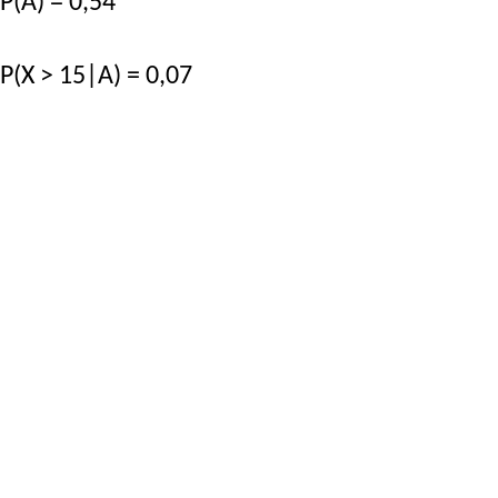
P(A) = 0,54
P(X > 15|A) = 0,07