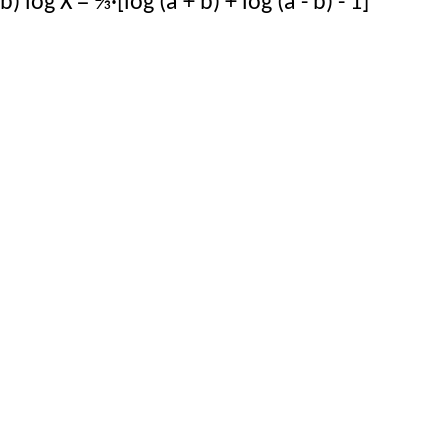
b) log X = ⅔·[log (a + b) + log (a - b) - 1]