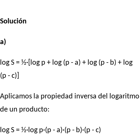
Solución
a)
log S = ½·[log p + log (p - a) + log (p - b) + log
(p - c)]
Aplicamos la propiedad inversa del logaritmo
de un producto:
log S = ½·log p·(p - a)·(p - b)·(p - c)