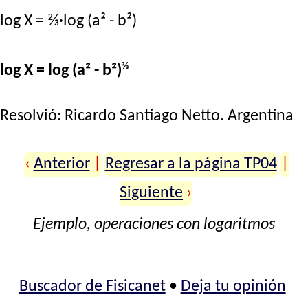
log X = ⅔·log (a² - b²)
⅔
log X = log (a² - b²)
Resolvió:
Ricardo Santiago Netto
. Argentina
‹
Anterior
|
Regresar a la página TP04
|
Siguiente
›
Ejemplo, operaciones con logaritmos
Buscador de Fisicanet
•
Deja tu opinión