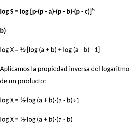
½
log S = log [p·(p - a)·(p - b)·(p - c)]
b)
log X = ⅔·[log (a + b) + log (a - b) - 1]
Aplicamos la propiedad inversa del logaritmo
de un producto:
log X = ⅔·log (a + b)·(a - b)÷1
log X = ⅔·log (a + b)·(a - b)