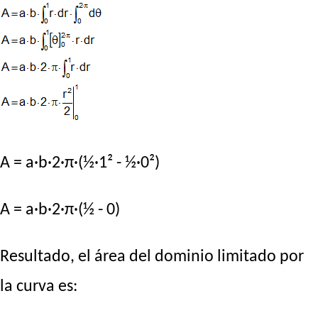
A = a·b·2·π·(½·1² - ½·0²)
A = a·b·2·π·(½ - 0)
Resultado, el área del dominio limitado por
la curva es: