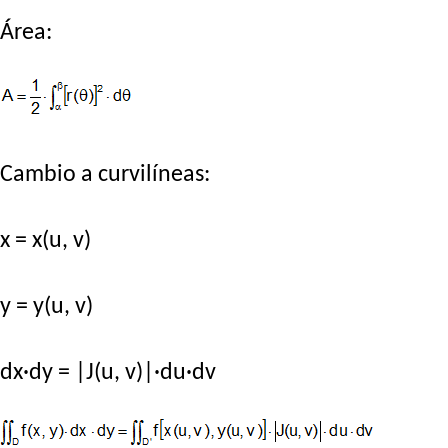
Área:
Cambio a curvilíneas:
x = x(u, v)
y = y(u, v)
dx·dy = |J(u, v)|·du·dv