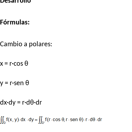
Desarrollo
Fórmulas:
Cambio a polares:
x = r·cos θ
y = r·sen θ
dx·dy = r·dθ·dr