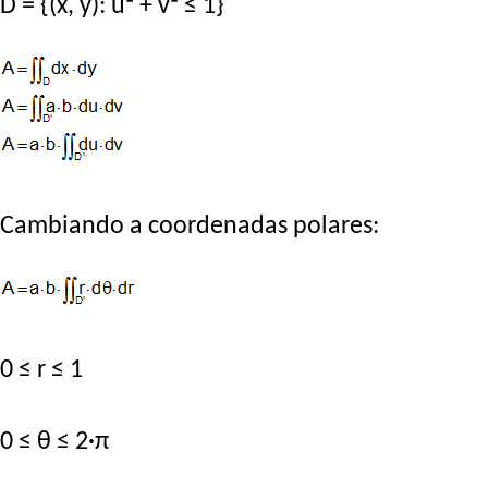
D = {(x, y): u² + v² ≤ 1}
Cambiando a coordenadas polares:
0 ≤ r ≤ 1
0 ≤ θ ≤ 2·π