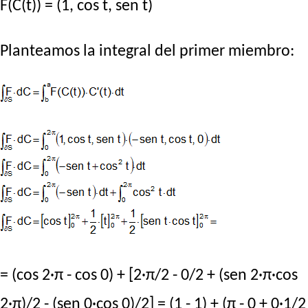
F(C(t)) = (1, cos t, sen t)
Planteamos la integral del primer miembro:
= (cos 2·π - cos 0) + [2·π/2 - 0/2 + (sen 2·π·cos
2·π)/2 - (sen 0·cos 0)/2] = (1 - 1) + (π - 0 + 0·1/2