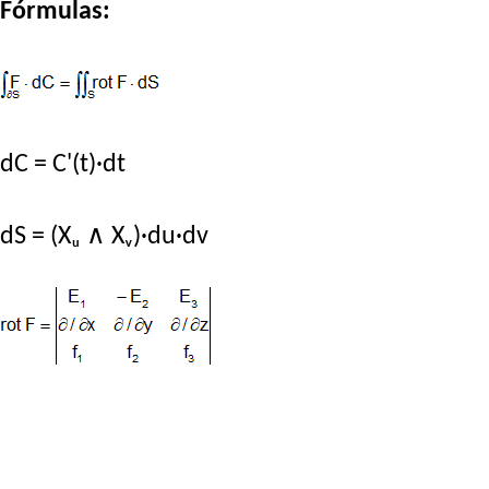
Fórmulas:
dC = C'(t)·dt
dS = (Xᵤ ∧ Xᵥ)·du·dv