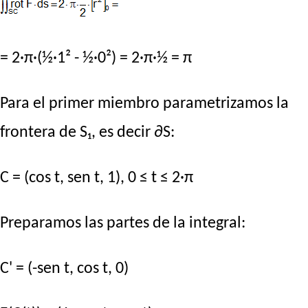
= 2·π·(½·1² - ½·0²) = 2·π·½ = π
Para el primer miembro parametrizamos la
frontera de S₁, es decir ∂S:
C = (cos t, sen t, 1), 0 ≤ t ≤ 2·π
Preparamos las partes de la integral:
C' = (-sen t, cos t, 0)