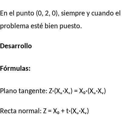
En el punto (0, 2, 0), siempre y cuando el
problema esté bien puesto.
Desarrollo
Fórmulas:
Plano tangente: Z·(Xᵤ·Xᵥ) = X₀·(Xᵤ·Xᵥ)
Recta normal: Z = X₀ + t·(Xᵤ·Xᵥ)