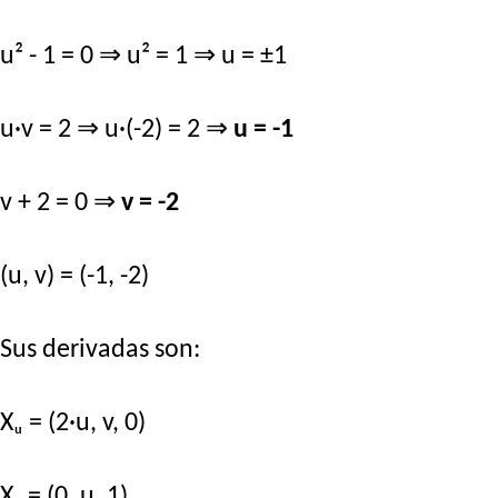
u² - 1 = 0 ⇒ u² = 1 ⇒ u = ±1
u·v = 2 ⇒ u·(-2) = 2 ⇒
u = -1
v + 2 = 0 ⇒
v = -2
(u, v) = (-1, -2)
Sus derivadas son:
Xᵤ = (2·u, v, 0)
Xᵥ = (0, u, 1)