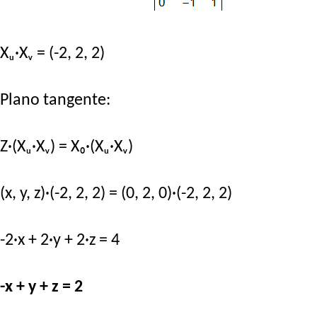
Xᵤ·Xᵥ = (-2, 2, 2)
Plano tangente:
Z·(Xᵤ·Xᵥ) = X₀·(Xᵤ·Xᵥ)
(x, y, z)·(-2, 2, 2) = (0, 2, 0)·(-2, 2, 2)
-2·x + 2·y + 2·z = 4
-x + y + z = 2