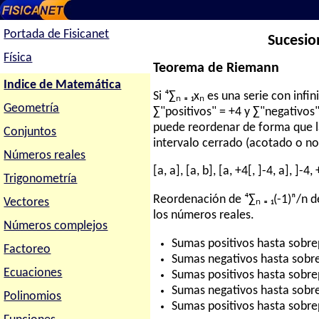
Portada de Fisicanet
Sucesio
Física
Teorema de Riemann
Indice de Matemática
Si ⁴∑ₙ ₌ ₁xₙ es una serie con inf
Geometría
∑"positivos" = +4 y ∑"negativo
puede reordenar de forma que l
Conjuntos
intervalo cerrado (acotado o no
Números reales
[a, a], [a, b], [a, +4[, ]-4, a], ]-4,
Trigonometría
Reordenación de ⁴∑ₙ ₌ ₁(-1)ⁿ/n 
Vectores
los números reales.
Números complejos
Sumas positivos hasta sobre
Factoreo
Sumas negativos hasta sobrep
Ecuaciones
Sumas positivos hasta sobre
Sumas negativos hasta sobrep
Polinomios
Sumas positivos hasta sobre