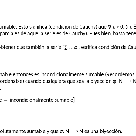
umable. Esto significa (condición de Cauchy) que ∀ ε > 0, ∑ υ 
 parciales de aquella serie es de Cauchy). Pues bien, basta ten
 obtener que también la serie ⁴∑ₙ ₌ ₁xₙ verifica condición de Ca
umable entonces es incondicionalmente sumable (Recordemos q
ordenable) cuando cualquiera que sea la biyección φ: N ⟶ N, 
.
e ⇔ incondicionalmente sumable]
solutamente sumable y que σ: N ⟶ N es una biyección.