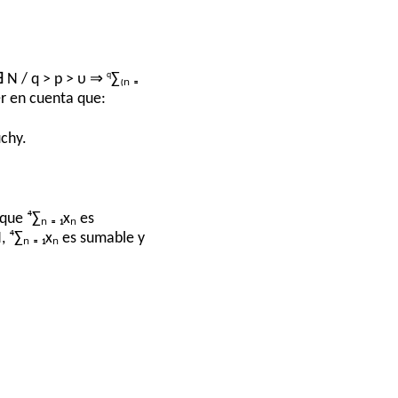
q
∃ N / q > p > υ ⇒
∑₍ₙ ₌
er en cuenta que:
uchy.
ue ⁴∑ₙ ₌ ₁xₙ es
⁴∑ₙ ₌ ₁xₙ es sumable y