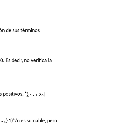
sión de sus términos
Es decir, no verifica la
positivos, ⁴∑ₙ ₌ ₁|xₙ|
₌ ₁(-1)ⁿ/n es sumable, pero