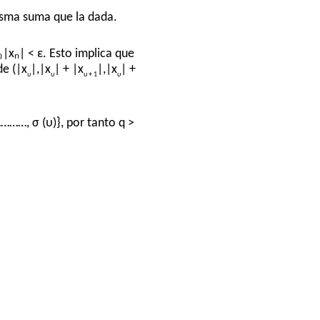
isma suma que la dada.
ₚ₎|xₙ| < ε. Esto implica que
de (|x
|,|x
| + |x
|,|x
| +
υ
υ
υ + 1
υ
…………, σ (υ)}, por tanto q >