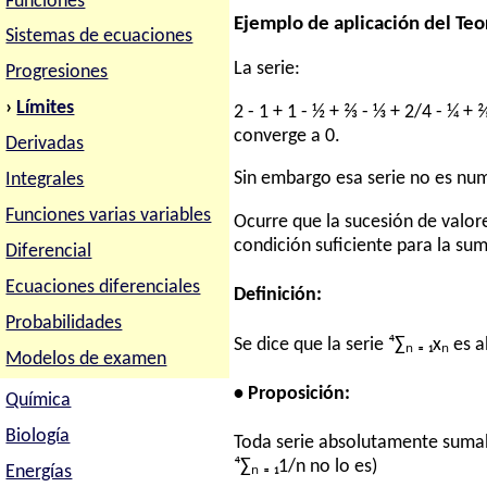
Funciones
Ejemplo de aplicación del T
Sistemas de ecuaciones
La serie:
Progresiones
›
Límites
2 - 1 + 1 - ½ + ⅔ - ⅓ + 2/4 - ¼ +
converge a 0.
Derivadas
Sin embargo esa serie no es nu
Integrales
Funciones varias variables
Ocurre que la sucesión de valor
condición suficiente para la su
Diferencial
Ecuaciones diferenciales
Definición:
Probabilidades
Se dice que la serie ⁴∑ₙ ₌ ₁xₙ e
Modelos de examen
• Proposición:
Química
Biología
Toda serie absolutamente sumabl
⁴∑ₙ ₌ ₁1/n no lo es)
Energías