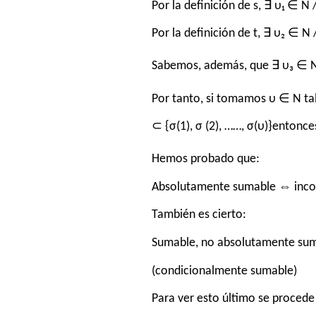
Por la definición de s, ∃ υ₁ ∈ N /n
Por la definición de t, ∃ υ₂ ∈ N 
Sabemos, además, que ∃ υ₃ ∈ N
Por tanto, si tomamos υ ∈ N tal 
⊂ {σ(1), σ (2), ……, σ(υ)}entonces |
Hemos probado que:
Absolutamente sumable ⇔ incon
También es cierto:
Sumable, no absolutamente sum
(condicionalmente sumable)
Para ver esto último se procede