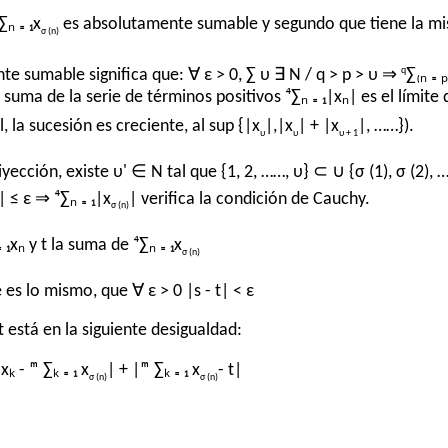
ₙ ₌ ₁x
es absolutamente sumable y segundo que tiene la m
σ (n)
q
nte sumable significa que: ∀ ε > 0, ∑ υ ∃ N / q > p > υ ⇒
∑₍ₙ ₌ 
suma de la serie de términos positivos ⁴∑ₙ ₌ ₁|xₙ| es el límite 
al, la sucesión es creciente, al sup {|x
|,|x
| + |x
|, ……}).
υ
υ
υ + 1
yección, existe υ' ∈ N tal que {1, 2, ……, υ} ⊂ ∪ {σ (1), σ (2), 
| ≤ ε ⇒ ⁴∑ₙ ₌ ₁|x
| verifica la condición de Cauchy.
σ (n)
₁xₙ y t la suma de ⁴∑ₙ ₌ ₁x
σ (n)
es lo mismo, que ∀ ε > 0 |s - t| < ε
t está en la siguiente desigualdad:
 xₖ - ᵐ ∑ₖ ₌ ₁ x
| + |ᵐ ∑ₖ ₌ ₁ x
- t|
σ (n)
σ (n)