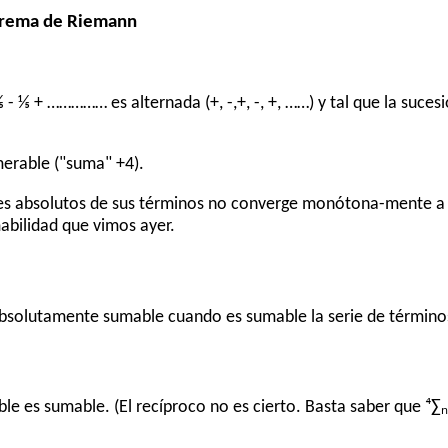
eorema de Riemann
 ⅖ - ⅕ + …………… es alternada (+, -,+, -, +, ……) y tal que la suce
merable ("suma" +4).
es absolutos de sus términos no converge monótona-mente a 0. 
mabilidad que vimos ayer.
s absolutamente sumable cuando es sumable la serie de términos 
e es sumable. (El recíproco no es cierto. Basta saber que ⁴∑ₙ 