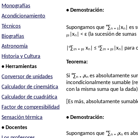
Monografías
• Demostración:
Acondicionamiento
Técnicos
Supongamos que ⁴∑ₙ ₌ ₁|xₙ| es s
ₚ₎|xₙ| < ε (la sucesión de sumas
Biografías
Astronomía
q
q
|
∑₍ₙ ₌ ₚ₎ xₙ| ≤
∑₍ₙ ₌ ₚ₎|xₙ| para
Historia y Cultura
Teorema:
• Herramientas
Si ⁴∑ₙ ₌ ₁xₙ es absolutamente s
Conversor de unidades
incondicionalmente sumable (re
Calculador de cinemática
con la misma suma que la dada)
Calculador de cuadrática
[Es más, absolutamente sumabl
Factor de compresibilidad
Sensación térmica
• Demostración:
• Docentes
Supongamos que ⁴∑ₙ ₌ ₁xₙ es ab
Los profesores