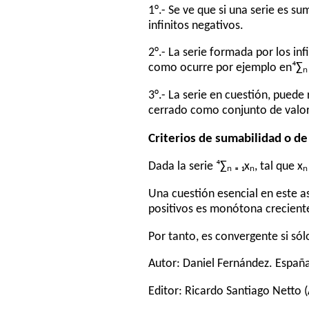
1°.- Se ve que si una serie es s
infinitos negativos.
2°.- La serie formada por los in
como ocurre por ejemplo en⁴∑ₙ ₌
3°.- La serie en cuestión, puede
cerrado como conjunto de valor
Criterios de sumabilidad o de
Dada la serie ⁴∑ₙ ₌ ₁xₙ, tal que 
Una cuestión esencial en este a
positivos es monótona crecient
Por tanto, es convergente si sólo
Autor:
Daniel Fernández
. Españ
Editor:
Ricardo Santiago Netto
(