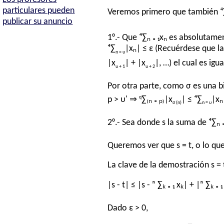
particulares pueden
Veremos primero que también ⁴∑
publicar su anuncio
1°.- Que ⁴∑ₙ ₌ ₁xₙ es absolutame
⁴∑
|xₙ| ≤ ε (Recuérdese que la 
n = υ
|x
| + |x
|, …) el cual es igu
υ + 1
υ + 2
Por otra parte, como σ es una bi
q
p > υ' ⇒
∑₍ₙ ₌ ₚ₎|x
| ≤ ⁴∑
|xₙ
σ (n)
n = υ
2°.- Sea donde s la suma de ⁴∑ₙ ₌ 
Queremos ver que s = t, o lo que 
La clave de la demostración s = 
|s - t| ≤ |s - ⁿ ∑ₖ ₌ ₁ xₖ| + |ⁿ ∑ₖ ₌ ₁
Dado ε > 0,