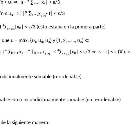
 > υ₁ ⇒ |s - ⁿ ∑ₖ ₌ ₁ xₖ| < ε/3
/n ≤ υ₂ ⇒ ||ᵐ ∑ₖ ₌ ₁x
- t| < ε/3
σ (n)
 ⁴∑
|xₙ| < ε/3 (esto estaba en la primera parte)
n = υ 3
que υ = máx. {υ₁, υ₂, υ₃} y {1, 2, ……, υ₃} ⊂
ⁿ ∑ₖ ₌ ₁ xₖ - ᵐ ∑ₖ ₌ ₁ x
| ≤ ⁴∑
|xₙ| < ε/3 ⇒ |s - t| < ε (∀ ε >
σ (n)
n = υ 3
dicionalmente sumable (reordenable)
able ⇒ no incondicionalmente sumable (no reordenable)
 de la siguiente manera: