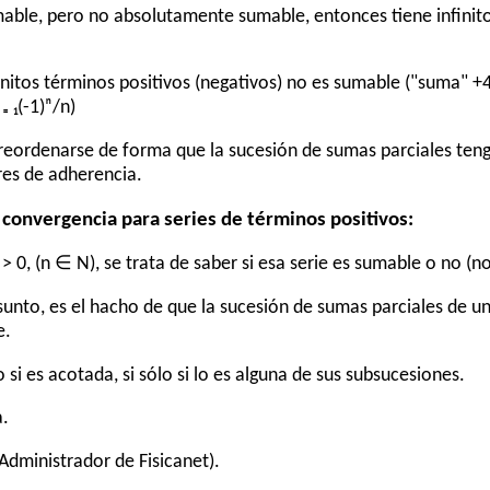
umable, pero no absolutamente sumable, entonces tiene infinit
finitos términos positivos (negativos) no es sumable ("suma" +
 ₁(-1)ⁿ/n)
 reordenarse de forma que la sucesión de sumas parciales teng
es de adherencia.
 convergencia para series de términos positivos:
xₙ > 0, (n ∈ N), se trata de saber si esa serie es sumable o no (
sunto, es el hacho de que la sucesión de sumas parciales de u
e.
 si es acotada, si sólo si lo es alguna de sus subsucesiones.
a.
Administrador de Fisicanet).