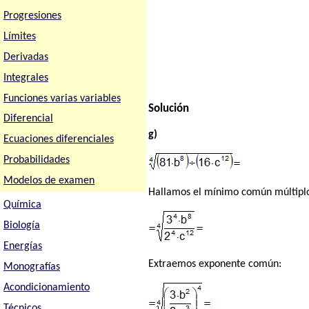
Progresiones
Límites
Derivadas
Integrales
Funciones varias variables
Solución
Diferencial
g)
Ecuaciones diferenciales
Probabilidades
Modelos de examen
Hallamos el mínimo común múltiplo
Química
Biología
Energías
Extraemos exponente común:
Monografías
Acondicionamiento
Técnicos