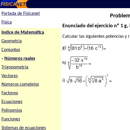
Portada de Fisicanet
Problema
Física
Enunciado del ejercicio nº 1 g, 
Indice de Matemática
Calcular las siguientes potencias y r
Geometría
g)
Conjuntos
›
Números reales
h)
Trigonometría
Vectores
i)
Números complejos
Factoreo
Ecuaciones
Polinomios
Funciones
Sistemas de ecuaciones